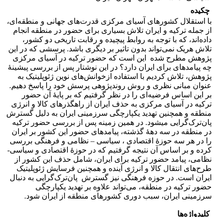
چکیده
با استقلال کشورهای آسیای مرکزی قدرت‌­های جهانی و منطقه­‌ای،
از جمله ترکیه و ایران تلاش بسیاری برای حضور در منطقه انجام
داده‌اند، که با توجه به روابط پیچیده و رقابت تاریخی دو کشور،
تلاش هریک نمی‌­تواند بدون تاثیر بر دیگری باشد. پرسشی که در این
پژوهش مطرح شده این است که حضور ترکیه در آسیای مرکزی
چه پیامد­های برای ایران دارد؟ در این نوشتار پس از بررسی پیشینۀ
پژوهش، تلاش کردیم با استفاده ازخوانش‌­های نوین ژئوپلیتیک به
عنوان مبانی نظری و روش روندپژوهی پرسش خود را پاسخ دهیم.
بر این اساس فرضیه‌­ای را در نظر گرفتیم که بر پایۀ آن حضور
ترکیه در آسیای مرکزی به حذف ایران از راه­گذرهای کالا و انرژی
منطقه و همچنین تهدید یکپارچگی سرزمینی ایران به دلیل گسترش
پان‌­ترک­‌گرایی می­شود. در همین زمینه پس از بررسی حضور ترکیه
در منطقه در سه دهۀ گذشته، پیامدهای حضور این کشور بر ایران
را در هر سه حوزۀ اقتصادی ، سیاسی – نظامی و فرهنگی بررسی
کرده و بر اساس آن نتیجه گرفتیم که در حوزۀ اقتصادی و سیاسی-
نظامی، پیامد حضور ترکیه برای ایران، شامل حذف این کشور از
طرح­‌های انتقال کالا و انرژی آینده و همچنین فرسایش ژئوپلیتیک
ایران است. در حوزه فرهنگی نیز گسترش پان­‌ترک­‌گرایی به دنبال
حضور ترکیه در منطقه، می‌­تواند علاوه بر تهدید یکپارچگی
سرزمینی ایران، سبب دوری کشورهای منطقه از ایران شود.
کلیدواژه‌ها