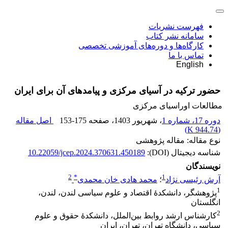
فهرست نشریات
سامانه نشر کتاب
کارگاه‌ها و دوره‌های آموزشی تخصصی
تماس با ما
English
حضور ترکیه در آسیای مرکزی و پیامدهای آن برای ایران
مطالعات اوراسیای مرکزی
دوره 17، شماره 1
، شهریور 1403
، صفحه
153-175
اصل مقاله
)
944.74 K
(
نوع مقاله: مقاله پژوهشی
شناسه دیجیتال (DOI):
10.22059/jcep.2024.370631.450189
نویسندگان
2
*
1
آرش رئیسی نژاد
؛
محمد هادی خان محمدی
1
پژوهشگر، دانشکدۀ اقتصاد و علوم سیاسی لندن، لندن،
انگلستان
2
کارشناس ارشد روابط بین‌‌‌‌‌‌‌الملل، دانشکدۀ حقوق و علوم
سیاسی، دانشگاه تهران، تهران، ایران