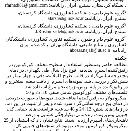
دانشگاه کردستان، سنندج، ایران. رایانامه: rfarhadi81@gmail.com
2
گروه علوم دامی، دانشکده کشاورزی، دانشگاه کردستان،
سنندج، ایران. رایانامه: afarshad@uok.ac.ir
3
گروه علوم دامی، دانشکده کشاورزی، دانشگاه کردستان،
سنندج، ایران. رایانامه: J.Rostamzadeh@uok.ac.ir
4
گروه علوم دام و طیور، دانشکده فناوری کشاورزی، دانشکدگان
کشاورزی و منابع طبیعی، دانشگاه تهران، پاکدشت، ایران.
رایانامه: abozar.najafi@ut.ac.ir
چکیده
مطالعه حاضر به‌منظور استفاده از سطوح مختلف کورکومین در
رقیق‌کننده اسپرم اپیدیدمی قوچ نژاد شال طی نگهداری در دمای
پنج درجه سانتی‌گراد در قالب طرح کاملاً تصادفی با چهار تیمار در
شش تکرار بررسی شد.‌ نمونه‌های اسپرم از بافت بیضه استخراج و
در رقیق‌کننده بر پایه تریس- زرده تخم مرغ استفاده شد.
غلظت‌های مختلف کورکومین شامل صفر، 10، 25 و 50
میکرومولار ‌به رقیق‌کننده اضافه شدند. نمونه‌ها به‌صورت تدریجی
در دمای پنج درجه سانتی‌گراد سرد شده و پس از تثبیت در این دما،
در زمان‌های شش، 12، 24 و 48 ساعت، فراسنجه‌های جنبایی کل،
جنبایی پیش‌رونده، زنده‌مانی، یکپارچگی غشایی و درصد
ناهنجاری‌های اسپرم ارزیابی شدند. نتایج نشان داد که استفاده از 25
میکرومولار کورکومین موجب بهبود فراسنجه‌های جنبایی کل،