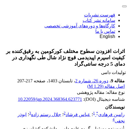
فهرست نشریات
سامانه نشر کتاب
کارگاه‌ها و دوره‌های آموزشی تخصصی
تماس با ما
English
اثرات افزودن سطوح مختلف کورکومین به رقیق‌کننده بر
کیفیت اسپرم اپیدیدمی قوچ نژاد شال طی نگهداری در
دمای 5 درجه سانتی‌گراد
تولیدات دامی
مقاله 9
،
دوره 26، شماره 2
، تابستان 1403
، صفحه
207-217
اصل مقاله (
1.29 M
)
نوع مقاله: مقاله پژوهشی
شناسه دیجیتال (DOI):
10.22059/jap.2024.368364.623771
نویسندگان
3
2
1
*
رامین فرهادی
؛
عباس فرشاد
؛
جلال رستم زاده
؛
ابوذر
4
نجفی
1
نویسنده مسئول، گروه علوم دامی، دانشکده کشاورزی،