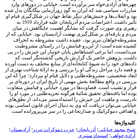
چهره‌های آزادی‌خواه سر برآورده است. خیابانی در دورهای وارد
مبارزات سیاسی شد که ایران به گودِ زورآزمایی بیگانگان بدل شده
بود و انقلاب‌ها و جنبش‌های دیگر نقاط جهان در شکل‌گیری قیام او
تأثیر داشت. اعتراضات مردم آذربایجان علیه قرارداد 1919 به
رهبری وی صورت گرفت که نشانگر اهمیت جایگاهش در میان
مردم و بارقه‌ای بر شکل‌گیری نهضت آزادیستان بود. خیابانی که از
مشروطه‌خواهان تبریز بود، عقیده داشت مشروطه به انحراف
کشیده شده است؛ از این‌رو قیامش را در راستای مشروطیت
می‌دانست، اما برخی اشتباهاتش پایان خونبار این خیزش را در پی
داشت. پژوهش حاضر یک گزارش تاریخی گذشته‌نگر است که
داده‌های خود را به شیوۀ کتابخانه‌ای از منابع مختلف به دست آورده
و قصد دارد مراحل زندگی او را بررسی و به ارائۀ شناخت بهتری از
ابعاد شخصیتی، مشروطه‌طلبی و دلایل قیام او بپردازد؛ چرا که این
بررسی در واقع مطالعۀ بخش مهمی از تاریخ ایران در دوره‌ای پر
فراز و نشیب است. قضاوت‌ها در مورد خیابانی و قیامش متفاوت
بوده اما یافته‌های تحقیق شائبۀ هرگونه تجزیه‌طلبی در مورد او را
نادرست و ماهیت این خیزش را استبدادستیز می‌داند. از نطق‌های
خیابانی می‌توان دریافت که وی به دنبال اجرای قانون اساسی بوده
و اهدافی دموکراتیک و ضدارتجاعی را در سر می‌پرورانده است.
کلیدواژه‌ها
شیخ محمد خیابانی
؛
آذربایجان
؛
حزب دموکرات تبریز
؛
آزادیستان
؛
آزادی‌خواهی
؛
استبداد ستیزی