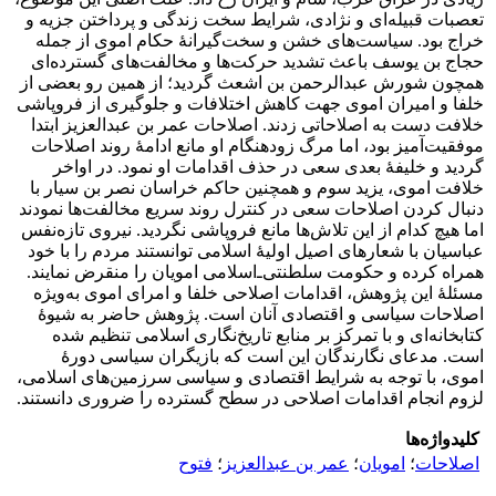
تعصبات قبیله‌ای و نژادی، شرایط سخت زندگی و پرداختن جزیه و
خراج بود. سیاست‌های خشن و سخت‌گیرانۀ حکام اموی از جمله
حجاج بن یوسف باعث تشدید حرکت‌ها و مخالفت‌های گسترده‌ای
همچون شورش عبدالرحمن بن اشعث گردید؛ از همین رو بعضی از
خلفا و امیران اموی جهت کاهش اختلافات و جلوگیری از فروپاشی
خلافت دست به اصلاحاتی زدند. اصلاحات عمر بن ‌عبدالعزیز ابتدا
موفقیت‌آمیز بود، اما مرگ زودهنگام او مانع ادامۀ روند اصلاحات
گردید و خلیفۀ بعدی سعی در حذف اقدامات او نمود. در اواخر
خلافت اموی، یزید سوم و همچنین حاکم خراسان نصر بن سیار با
دنبال کردن اصلاحات سعی در کنترل روند سریع مخالفت‌ها نمودند
اما هیچ کدام از این تلاش‌‌ها مانع فروپاشی نگردید. نیروی تازه‌نفس
عباسیان با شعارهای اصیل اولیۀ اسلامی توانستند مردم را با خود
همراه کرده و حکومت سلطنتی‌ـ‌اسلامی امویان را منقرض نمایند.
مسئلۀ این پژوهش، اقدامات اصلاحی خلفا و امرای اموی به‌ویژه
اصلاحات سیاسی و اقتصادی آنان است. پژوهش حاضر به شیوۀ
کتابخانه‌ای و با تمرکز بر منابع تاریخ‌نگاری اسلامی تنظیم شده
است. مدعای نگارندگان این است که بازیگران سیاسی دورۀ
اموی، با توجه به شرایط اقتصادی و سیاسی سرزمین‌های اسلامی،
لزوم انجام اقدامات اصلاحی در سطح گسترده را ضروری دانستند.
کلیدواژه‌ها
اصلاحات
؛
امویان
؛
عمر بن عبدالعزیز
؛
فتوح