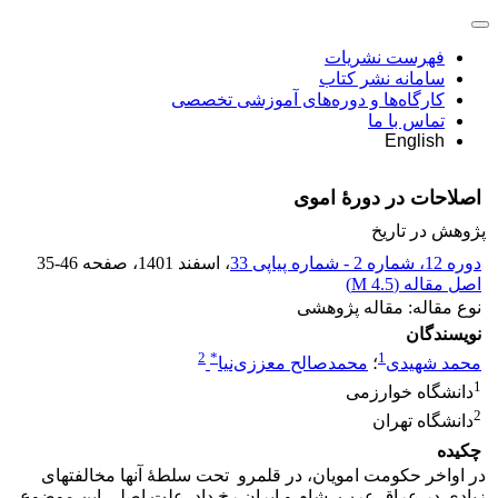
فهرست نشریات
سامانه نشر کتاب
کارگاه‌ها و دوره‌های آموزشی تخصصی
تماس با ما
English
اصلاحات در دورۀ اموی
پژوهش در تاریخ
دوره 12، شماره 2 - شماره پیاپی 33
، اسفند 1401
، صفحه
35-46
اصل مقاله (
4.5 M
)
نوع مقاله: مقاله پژوهشی
نویسندگان
2
*
1
محمد شهیدی
؛
محمدصالح معززی‌نیا
1
دانشگاه خوارزمی
2
دانشگاه تهران
چکیده
در اواخر حکومت امویان، در قلمرو تحت سلطۀ آنها مخالفت‏های
زیادی در عراق عرب، شام و ایران رخ داد. علت اصلی این موضوع،