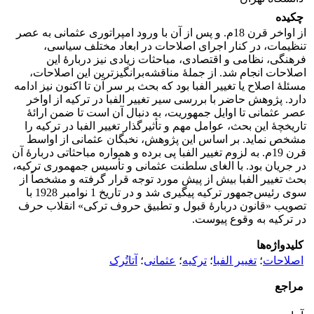
چکیده
از اواخر قرن 18م. و پس از آن با ورود امپراتوری عثمانی به عصر
تنظیمات، در کنار اجرای اصلاحات در ابعاد مختلف سیاسی،
فرهنگی، نظامی و اقتصادی، مباحثات زیادی نیز دربارۀ این
اصلاحات انجام شد. از جملۀ مناقشه‌برانگیزترین این اصلاحات،
مسئلۀ اصلاح یا تغییر الفبا بود که بحث بر سر آن تا اکنون نیز ادامه
دارد. پژوهش حاضر با بررسی سیر تغییر الفبا در ترکیه از اواخر
عصر عثمانی تا اوایل جمهوریت، به دنبال آن است تا ضمن ارائۀ
تاریخچۀ این بحث، عوامل مهم و تأثیرگذار تغییر الفبا در ترکیه را
مشخص نماید. بر اساس این پژوهش، نخبگان عثمانی از اواسط
قرن 19م. به لزوم تغییر الفبا پی برده و همواره مباحثاتی دربارۀ آن
در جریان بود. با الغای سلطنت عثمانی و تأسیس جمهموری ترکیه،
بحث تغییر الفبا بیش از پیش مورد توجه قرار گرفته و مشخصاً از
سوی رئیس‌جمهور ترکیه پیگیری شد و در تاریخ 1 نوامبر 1928 با
تصویب «قانون دربارۀ قبول و تطبیق حروف ترکی» انقلاب حرف
در ترکیه به وقوع پیوست.
کلیدواژه‌ها
اصلاحات
؛
تغییر الفبا
؛
ترکیه
؛
عثمانی
؛
آتاتُرک
مراجع