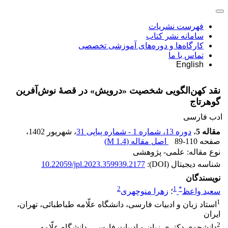
فهرست نشریات
سامانه نشر کتاب
کارگاه‌ها و دوره‌های آموزشی تخصصی
تماس با ما
English
نقد کهن‌الگویی شخصیت «درویش» در قصۀ نوش‌آفرین
گوهرتاج
ادب فارسی
مقاله 5
،
دوره 13، شماره 1 - شماره پیاپی 31
، شهریور 1402
،
صفحه
89-110
اصل مقاله (
1.4 M
)
نوع مقاله: علمی- پژوهشی
شناسه دیجیتال (DOI):
10.22059/jpl.2023.359939.2177
نویسندگان
2
1
*
سعید واعظ
؛
زهرا منوچهری
1
استاد زبان و ادبیات فارسی، دانشگاه علّامه طباطبائی، تهران،
ایران
2
دانشجوی دکتری زبان و ادبیات فارسی، دانشگاه علّامه