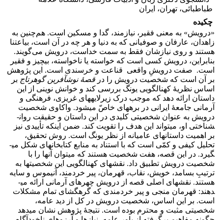
طباطبائی، تهران، ایران
چکیده
«درویش» به معنی فقیر، نیازمند، گدا و مسکین است. هم‌چنین به
زاهدان، عارفان و صوفیانی که به دنیا و هر چه در آن است، بی­اعتنا
هستند و روی نیازشان فقط به سمت خداست، درویش می‌گویند.
بنابراین، درویش کسی است که خواسته یا ناخواسته، بی­چیز و فقیر
است. صفت درویشِ واقعی قناعت و خرسندی است. این پژوهش
بر آن است که شخصیت درویش را در
قصۀ نوش­آفرین گوهرتاج
بر
اساس نظریۀ کهن­الگویی یونگ بررسی کند و خوانش نوینی از این
داستان ارائه دهد که موجب درک زیرلایه­های غریزی، فرهنگی و
آرمانی جامعۀ ایرانی در برهه­ای خاصّ می­شود. واکاوی شخصیت
درویش به عنوان شخصیتی کلیدی در این داستان­ و حقیقت روان­
شناختی او، می­تواند این هدف را تقویت کند. ضمن این­که تأییدی نیز
بر اهمیت داستان­های عامیانه از نظر یونگ است. روش تحقیق،
تحلیل کیفی و کمّی است که با استناد به منابع کتابخانه­ای شکل می­
گیرد. در این قصه، هفت شخصیت هستند که می­توان آن­ها را با
شخصیت درویش تطبیق داد. نقش­های کهن­الگویی این شخصیت­ها به
ترتیبِ بسامد، خویش، نقاب، قهرمان، پیر خردمند، آنیموس و سایه
هستند. نقش­های اصلی قصه از درویش چهره­ای آرمانی ارائه می­
دهند: قهرمان منجی و پیر خردمندی که گره­گشای تمام مشکلات
است. بر این اساس، شخصیت درویش در کل از دید عامه،
شخصیتی مثبت و محترم بوده است. نتیجۀ پژوهش نشان می­دهد
چگونه مفاهیمِ برگرفته از باور عامه، نیازها و آرزوهای ناخودآگاه