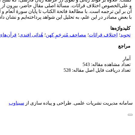
و علی‌الخصوص اختلاف قرائات. مسألۀ اصلی مقالِ حاضر، بیرون از برر
آن بر این ترجمه است. با مطالعۀ فاتحة الکتاب تا پایان سورۀ أنعام و آغ
با بعضِ مصادر در این علم، به تحلیل این شواهد پرداخته‌ایم و نشان دا
کلیدواژه‌ها
تجوید
؛
اختلاف قرائات
؛
مصاحف مُترجَمِ کهن
؛
هُدائی افندی
؛
قرآن‌های
مراجع
آمار
تعداد مشاهده مقاله: 543
تعداد دریافت فایل اصل مقاله: 528
سامانه مدیریت نشریات علمی.
طراحی و پیاده سازی از
سیناوب