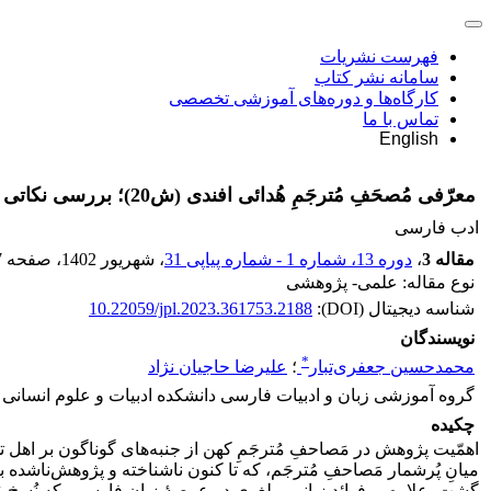
فهرست نشریات
سامانه نشر کتاب
کارگاه‌ها و دوره‌های آموزشی تخصصی
تماس با ما
English
معرّفی مُصحَفِ مُترجَمِ هُدائی افندی (ش20)؛ بررسی نکاتی در اختلاف قرائات
ادب فارسی
مقاله 3
،
دوره 13، شماره 1 - شماره پیاپی 31
، شهریور 1402
، صفحه
7
نوع مقاله: علمی- پژوهشی
شناسه دیجیتال (DOI):
10.22059/jpl.2023.361753.2188
نویسندگان
*
محمدحسین جعفری‌تبار
؛
علیرضا حاجیان نژاد
گروه آموزشی زبان و ادبیات فارسی دانشکده ادبیات و علوم انسانی 
چکیده
اهمّیت پژوهش در مَصاحفِ مُترجَمِ کهن از جنبه‌های گوناگون بر اهل تحق
گشت. علاوه بر فوائد زبانی و لغوی در عرصۀ زبان فارسی، که نُسخ مُ