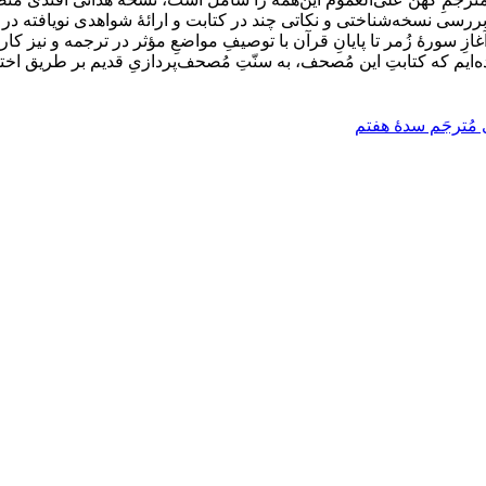
سی نسخه‌شناختی و نکاتی چند در کتابت و ارائۀ شواهدی نویافته در م
ازِ سورۀ زُمر تا پایانِ قرآن با توصیفِ مواضعِ مؤثر در ترجمه و نیز کا
ده‌ایم که کتابتِ این مُصحف، به سنّتِ مُصحف‌پردازیِ قدیم بر طریق اخت
 مُترجَم سدۀ هفتم