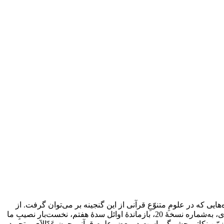
ایی که در علومِ متنوّعِ قرآنی از این گنجینه بر می‌توان گرفت. از
میانِ پُر‌شمار مَصاحفِ مُترجَم، که تا کنون ناشناخته و پژوهش‌ناشده بر جای مانده است، بخت معرّفی و بررسی مُصحفِ کتابخانۀ هُدائی افندی، به‌شماره نسخۀ 20، بازماندۀ اوائل سدۀ هفتم، نخست‌بار نصیبِ ما
مّن نکاتی چشم‌گیر است در بعضِ علوم قرآنی چون عَدّالآی و تجوید