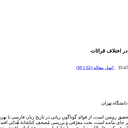
35-6
اصل مقاله (
1.62 M
)
دانشگاه تهران
یق روشن است، از فوائدِ گوناگونِ زبانی در تاریخ زبان فارسی تا بهره‌ه
ترجَمِ کهن علی‌العُموم این‌همه را شامل است، نسخۀ هُدائی افندی متض