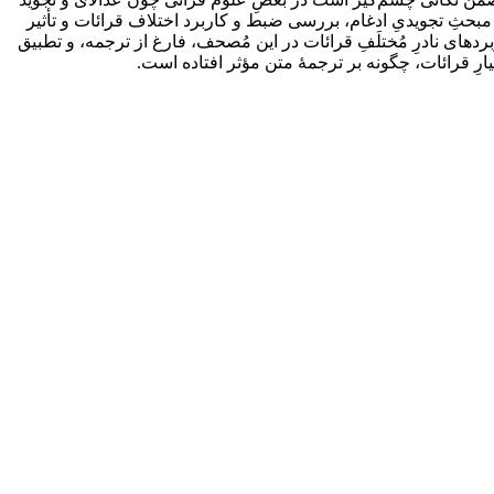
بحثِ تجویدیِ ادغام، بررسی ضبط و کاربرد اختلاف قرائات و تأثیر
ربردهای نادرِ مُختلَفِ قرائات در این مُصحف، فارغ از ترجمه، و تطبیق
یارِ قرائات، چگونه بر ترجمۀ متن مؤثر افتاده است.