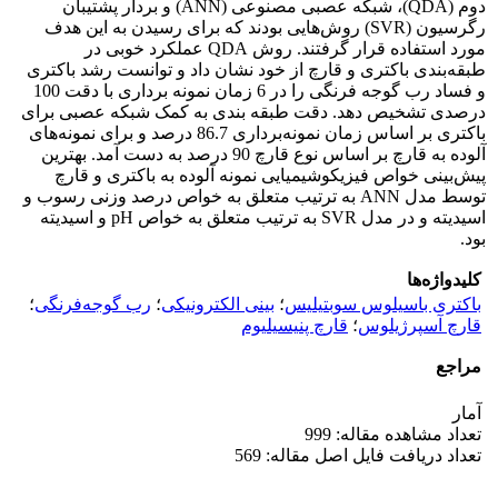
دوم (QDA)، شبکه عصبی مصنوعی (ANN) و بردار پشتیبان
رگرسیون (SVR) روش‌هایی بودند که برای رسیدن به این هدف
مورد استفاده قرار گرفتند. روش QDA عملکرد خوبی در
طبقه‌بندی باکتری و قارچ از خود نشان داد و توانست رشد باکتری
و فساد رب گوجه فرنگی را در 6 زمان نمونه ‌برداری با دقت 100
درصدی تشخیص دهد. دقت طبقه بندی به کمک شبکه عصبی برای
باکتری بر اساس زمان نمونه‌برداری 86.7 درصد و برای نمونه‌های
آلوده به قارچ بر اساس نوع قارچ 90 درصد به دست آمد. بهترین
پیش‌بینی خواص فیزیکوشیمیایی نمونه آلوده به باکتری و قارچ
توسط مدل ANN به ترتیب متعلق به خواص درصد وزنی رسوب و
اسیدیته و در مدل SVR به ترتیب متعلق به خواص pH و اسیدیته
بود.
کلیدواژه‌ها
باکتری باسیلوس سوبتیلیس
؛
بینی الکترونیکی
؛
رب گوجه‌فرنگی
؛
قارچ آسپرژیلوس
؛
قارچ پنیسیلیوم
مراجع
آمار
تعداد مشاهده مقاله: 999
تعداد دریافت فایل اصل مقاله: 569