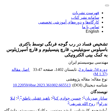
فهرست نشریات
سامانه نشر کتاب
کارگاه‌ها و دوره‌های آموزشی تخصصی
تماس با ما
English
تشخیص فساد در رب گوجه فرنگی توسط باکتری
باسیلوس سوبتیلیس، قارچ پنیسیلیوم و قارچ آسپرژیلوس
به کمک بینی الکترونیکی
مهندسی بیوسیستم ایران
دوره 54، شماره 2
، تابستان 1402
، صفحه
33-47
اصل مقاله
)
1.37 M
(
نوع مقاله: مقاله پژوهشی
شناسه دیجیتال (DOI):
10.22059/ijbse.2023.361002.665513
نویسندگان
3
*
2
1
ساناز صدریان
؛
حسین جوادی کیا
؛
ناهید عقیلی ناطق
؛
لیلا
5
4
ندرلو
؛
روح الله شریفی
1
دانشجوی کارشناسی ارشد مهندسی مکانیک بیوسیستم، دانشگاه