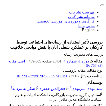
فهرست نشریات
سامانه نشر کتاب
کارگاه‌ها و دوره‌های آموزشی تخصصی
تماس با ما
English
بررسی تأثیر استفاده از رسانه‌های اجتماعی توسط
کارکنان بر عملکرد شغلی آنان با نقش میانجی خلاقیت
بررسی‌های مدیریت رسانه
مقاله 5
،
دوره 1، شماره 4
، 1401
، صفحه
489-505
اصل مقاله
)
767.83 K
(
نوع مقاله: مقاله پژوهشی
شناسه دیجیتال (DOI):
10.22059/mmr.2023.355574.1041
نویسندگان
3
2
1
*
سید مهدی میرمهدی
؛
فخرالدین جعفری
؛
شکراله مردانه
1
استادیار، گروه مدیریت بازرگانی، دانشکده ادبیات و علوم
انسانی، دانشگاه ملایر، ملایر، ایران.
2
کارشناس ارشد، گروه مدیریت، دانشکده ادبیات و علوم انسانی،