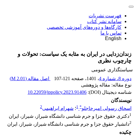
فهرست نشریات
سامانه نشر کتاب
کارگاه‌ها و دوره‌های آموزشی تخصصی
تماس با ما
English
زندان‌زدایی در ایران به مثابه یک سیاست: تحولات و
چارچوب نظری
سیاستگذاری عمومی
دوره 8، شماره 4
، 1401
، صفحه
107-121
اصل مقاله (
2.01 M
)
نوع مقاله: مقاله پژوهشی
شناسه دیجیتال (DOI):
10.22059/jppolicy.2023.91406
نویسندگان
2
1
*
اسحاق رسولی امیرحاجلو
؛
شهرام ابراهیمی
1
دکتری حقوق جزا و جرم شناسی دانشگاه شیراز، شیراز، ایران
2
دانشیار حقوق جزا و جرم شناسی دانشگاه شیراز، شیراز، ایران
چکیده