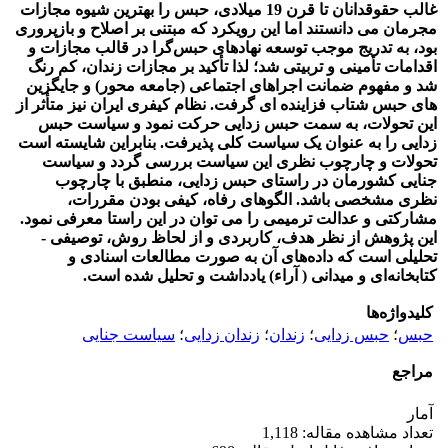
غالب حقوقدانان تا قرن 19 میلادی، حبس را بهترین شیوه مجازات
مجرمان می دانستند
اما این رویکرد که مبتنی بر اصلاح و بازپروری
بود، به تدریج موجب توسعه نهادهای حبس‌گرا در قالب مجازات و
اقدامات تأمینی و تربیتی شد؛ لذا تأکید بر مجازات زندان، کم رنگ
شد و مفهوم ضمانت اجراهای اجتماعی (جامعه محور) و جایگزین
های حبس شتاب فزاینده ای گرفت. نظام کیفری ایران نیز متأثر از
این تحولات، به سمت حبس زدایی حرکت نمود و سیاست حبس
زدایی را به عنوان یک سیاست کلی پذیرفت.
بنابراین شایسته است
تحولات و چارچوب نظری این سیاست بررسی گردد و سیاست
جنایی کشورمان در راستای حبس زدایی، منطبق با چارچوب
نظری مشخصی باشد. الگوهای رفاه، کیفی بودن مقررات،
مشارکتی و عدالت ترمیمی را می توان در این راستا معرفی نمود.
این پژوهش از نظر هدف، کاربردی و از لحاظ روش، توصیفی -
تحلیلی است که داده‌های آن به‌ صورت مطالعات اسناد
ی و
کتابخانه‌ای و میدانی ( آراء) یادداشت و تحلیل شده است.
کلیدواژه‌ها
حبس
؛
حبس زدایی
؛
زندان
؛
زندان زدایی
؛
سیاست جنایی
مراجع
آمار
تعداد مشاهده مقاله: 1,118