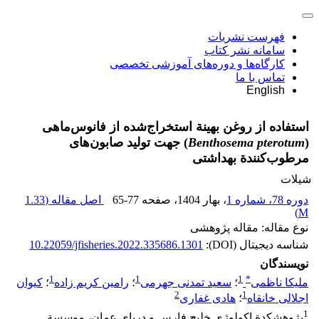
فهرست نشریات
سامانه نشر کتاب
کارگاه‌ها و دوره‌های آموزشی تخصصی
تماس با ما
English
استفاده از روغن بهینة استخراج‌شده از فانوس‌ماهی
(
Benthosema pterotum
) جهت تولید صابون‌های
مرطوب‌کنندة بهداشتی
شیلات
دوره 78، شماره 1
، بهار 1404
، صفحه
65-77
اصل مقاله (
1.33
)
M
نوع مقاله: مقاله پژوهشی
شناسه دیجیتال (DOI):
10.22059/jfisheries.2022.335686.1301
نویسندگان
1
1
1
*
ملیکا ناظمی
؛
سعید تمدنی جهرمی
؛
رامین کریم زاده
؛
کیوان
2
1
اجلالی خانقاه
؛
هادی غفاری
1
پژوهشکدة اکولوژی خلیج فارس و دریای عمان، موسسة