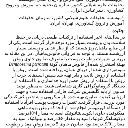
تحقیقات علوم شیلاتی کشور، سازمان تحقیقات، آموزش و ترویج
کشاورزی، بندرعباس، ایران.
2
موسسه تحقیقات علوم شیلاتی کشور، سازمان تحقیقات
آموزش و ترویج کشاورزی، تهران، ایران.
چکیده
در سال‌های اخیر استفاده از ترکیبات طبیعی دریایی در حفظ
سلامت بدن و پوست بسیار مورد توجه قرار گرفته است. یکی از
این منابع ماهیان ریز هستند که از نظر غذایی و زیستی بسیار
ارزشمند هستند، با توجه به فراوانی فانوس‌ماهیان، در این مقاله به
بررسی تغییرات رطوبت پوست با مصرف صابون حاوی روغن
بهینة استخراج شده از فانوس‌ماهیان گونة
Benthosema pterotum
نمونه‌برداری شده از دریای عمان، پرداخته شده است. روغن با
استفاده از روش بلایت و دایر تهیه شد سپس اسیدهای چرب از
روغن با استفاده از روش هضم اوره جداسازی و با استفاده از
دستگاه گروماتوگرافی گازی شناسایی شدند. به‌منظور تولید
صابون از پایه گلیسیرین شرکت فارابی استفاده شده و جهت
ارزیابی کیفیت صابون تهیه شده بار میکروبی و شاخص کف‌کنندگی
مورد بررسی قرار گرفت. تغییرات رطوبت پوست افراد با استفاده
از دستگاه کورنیومتر انجام شد. از آنجا که روغن بهینة ماهی
میکتوفیده حاوی ایکوساپنتائنوئیک اسید به مقدار 10/4درصد،
دوکوساهگزائنوئیک اسید به مقدار 0/8درصد و لینولئیک اسید به
مقدار 19/01درصد بود، صابون حاوی 5 درصد روغن مقدار رطوبت