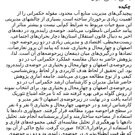
چکیده
پیچیدگی‌های مدیریت منابع آب محدود، مقوله حکمرانی را از
اهمیت زیادی برخوردار ساخته است. بسیاری از چالش­های مدیریتی
این منبع حیات مربوط به شرایط کم‌آبی نیست و بیشتر متاثر از
پیامد حکمرانی نامطلوب می‌باشد. حوضه‌ی زاینده‌رود در دهه‌های
اخیر به دنبال قانون استقلال استان‌ها دچار بحران‌های اجتماعی،
زیست‌محیطی، اقتصادی و مدیریتی زیادی در دو زیرحوضه خود،
اصفهان و چهارمحال و بختیاری، شده که پیامد آن بروز تعارضات،
تضادها و درگیری‌های میان ذینفعان زیرحوضه‌های آن است. لذا،
پژوهش حاضر به دنبال مقایسه عملکرد حکمرانی آب در دو
زیرحوضه‌ی اصفهان و چهارمحال و بختیاری در حوضه‌ی زاینده‌رود
بود. این تحقیق از لحاظ هدف کاربردی و از لحاظ روش‌شناسی،
کیفی و از نوع مطالعه موردی می‌باشد. جامعه­ آماری پژوهش
حاضر شامل مدیران و کارشناسان ارشد حکمرانی آب در دو
زیرحوضه‌ی اصفهان و چهارمحال و بختیاری بود. برای انتخاب نمونه
از روش گلوله برفی بهره گرفته شد که تا مرحله اشباع تئوریک
ادامه یافت و در نهایت در زیرحوضه‌ی اصفهان 9 نفر مدیر و
کارشناس ارشد و در حوضه­ی چهارمحال و بختیاری 6 نفر و 4 نفر
در سطح فراحوضه مورد مطالعه قرار گرفتند. جمع‌آوری داده‌ها با
استفاده از مصاحبه ساختارمند و ابزار پرسشنامه انجام شد. تحلیل
داده­ها با بهره­گیری از تحلیل مقایسه‌ای کیفی مجموعه‌های فازی و
با استفاده از نرم‌افزارfsQCA صورت گرفت. نتایج حاکی از آن بود
که ظرفیت انطباق‌پذیری در حوضه‌ی زاینده‌رود و دو زیرحوضه‌ی