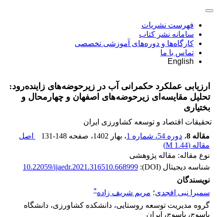
فهرست نشریات
سامانه نشر کتاب
کارگاه‌ها و دوره‌های آموزشی تخصصی
تماس با ما
English
ارزیابی عملکرد حکمرانی آب در زیرحوضه‌های زاینده‌رود:
تحلیل مقایسه‌ای زیرحوضه‌های اصفهان و چهارمحال و
بختیاری
تحقیقات اقتصاد و توسعه کشاورزی ایران
مقاله 8
،
دوره 54، شماره 1
، بهار 1402
، صفحه
131-148
اصل
مقاله (
1.44 M
)
نوع مقاله: مقاله پژوهشی
شناسه دیجیتال (DOI):
10.22059/ijaedr.2021.316510.668999
نویسندگان
*
سمیرا نبی افجدی
؛
مریم شریف زاده
گروه مدیریت توسعه روستایی، دانشکده کشاورزی، دانشگاه
یاسوج، یاسوج، ایران