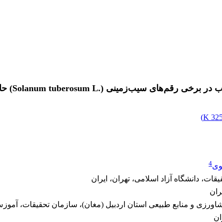
‏Solanum tuberosum L.‎‏) حاصل از تلاقی دای الل‏
)
325.
4
وی
قات، دانشگاه آزاد اسلامی، تهران، ایران
ران
رزی و منابع طبیعی استان اردبیل (مغان)، سازمان ‏تحقیقات، آموزش 
ان