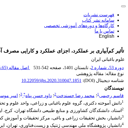
فهرست نشریات
سامانه نشر کتاب
کارگاه‌ها و دوره‌های آموزشی تخصصی
تماس با ما
English
تأثیر کم‌آبیاری بر عملکرد، اجزای عملکرد و کارایی مصرف آب در برخی رقم‌های سیب‌زمینی ‏‏(
علوم باغبانی ایران
دوره 53، شماره 2
، تابستان 1401
، صفحه
531-542
اصل مقاله (
65 K
نوع مقاله: مقاله پژوهشی
شناسه دیجیتال (DOI):
10.22059/ijhs.2020.310047.1851
نویسندگان
3
*
2
1
قاسم رحیمی
؛
محمد رضا حسندخت
؛
داود حسن پناه
؛
امیر موس
1
دانش آموخته دکتری، گروه علوم باغبانی و زراعی، واحد علوم و تحقی
2
استاد، دانشکدگان کشاورزی و منابع طبیعی دانشگاه تهران، کرج، ای
3
دانشیار، بخش تحقیقات زراعی و باغی، مرکز تحقیقات و آموزش کشاو
4
دانشیار، پژوهشگاه ملی مهندسی ژنتیک و زیست‌فناوری، تهران، ایر