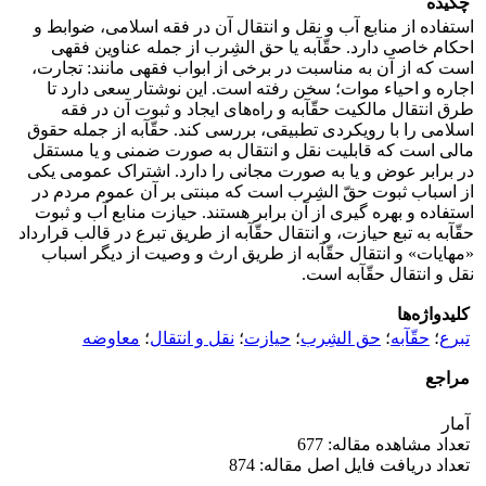
چکیده
استفاده از منابع آب و نقل و انتقال آن در فقه اسلامی، ضوابط و
احکام خاصی دارد. حقّآبه یا حق الشِرب از جمله عناوین فقهی
است که از آن به مناسبت در برخی از ابواب فقهی مانند: تجارت،
اجاره و احیاء موات؛ سخن رفته است. این نوشتار سعی دارد تا
طرق انتقال مالکیت حقّآبه و راه‌های ایجاد و ثبوت آن در فقه
اسلامی را با رویکردی تطبیقی، بررسی کند. حقّآبه از جمله حقوق
مالی است که قابلیت نقل و انتقال به صورت ضمنی و یا مستقل
در برابر عوض و یا به صورت مجانی را دارد. اشتراک عمومی یکی
از اسباب ثبوت حقّ الشِرب است که مبنتی بر آن عموم مردم در
استفاده و بهره گیری از آن برابر هستند. حیازت منابع آب و ثبوت
حقّآبه به تبع حیازت، و انتقال حقّآبه از طریق تبرع در قالب قرارداد
«مهایات» و انتقال حقّآبه از طریق ارث و وصیت از دیگر اسباب
نقل و انتقال حقّآبه است.
کلیدواژه‌ها
تبرع
؛
حقّآبه
؛
حق الشِرب
؛
حیازت
؛
نقل و انتقال
؛
معاوضه
مراجع
آمار
تعداد مشاهده مقاله: 677
تعداد دریافت فایل اصل مقاله: 874