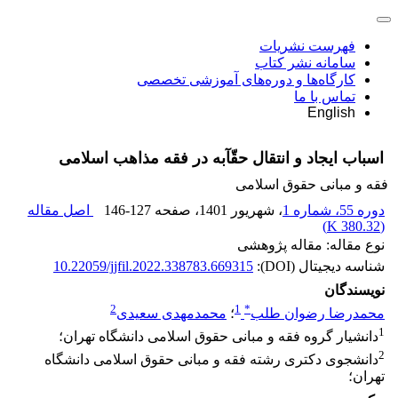
فهرست نشریات
سامانه نشر کتاب
کارگاه‌ها و دوره‌های آموزشی تخصصی
تماس با ما
English
اسباب ایجاد و انتقال حقّآبه در فقه مذاهب اسلامی
فقه و مبانی حقوق اسلامی
دوره 55، شماره 1
، شهریور 1401
، صفحه
146-127
اصل مقاله
)
380.32 K
(
نوع مقاله: مقاله پژوهشی
شناسه دیجیتال (DOI):
10.22059/jjfil.2022.338783.669315
نویسندگان
2
1
*
محمدرضا رضوان طلب
؛
محمدمهدی سعیدی
1
دانشیار گروه فقه و مبانی حقوق اسلامی دانشگاه تهران؛
2
دانشجوی دکتری رشته فقه و مبانی حقوق اسلامی دانشگاه
تهران؛