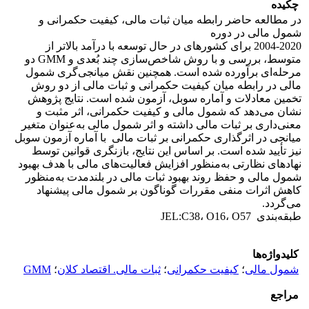
چکیده
در مطالعه حاضر رابطه میان ثبات مالی، کیفیت حکمرانی و
شمول مالی در دوره
2004-2020 برای کشورهای در حال توسعه با درآمد بالاتر از
متوسط، بررسی و با روش شاخص‌سازی چند بُعدی و GMM دو
مرحله‌ای برآورده شده است. همچنین نقش میانجی‌گری شمول
مالی در رابطه میان کیفیت حکمرانی و ثبات مالی از دو روش
تخمین معادلات و آماره سوبل، آزمون شده است. نتایج پژوهش
نشان می‌دهد که شمول مالی و کیفیت حکمرانی، اثر مثبت و
معنی‌داری بر ثبات مالی داشته و اثر شمول مالی به‌عنوان متغیر
میانجی در اثرگذاری حکمرانی بر ثبات مالی با آماره آزمون سوبل
نیز تأیید شده است. بر اساس این نتایج، بازنگری قوانین توسط
نهادهای نظارتی به‌منظور افزایش فعالیت‌های مالی با هدف بهبود
شمول مالی و حفظ روند بهبود ثبات مالی در بلندمدت به‌منظور
کاهش اثرات منفی مقررات گوناگون بر شمول مالی پیشنهاد
می‌گردد.
طبقه‌بندی JEL:C38، O16، O57
کلیدواژه‌ها
شمول مالی
؛
کیفیت حکمرانی
؛
ثبات مالی. اقتصاد کلان
؛
GMM
مراجع