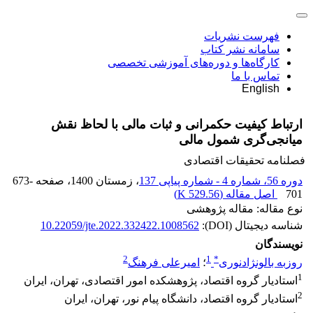
فهرست نشریات
سامانه نشر کتاب
کارگاه‌ها و دوره‌های آموزشی تخصصی
تماس با ما
English
ارتباط کیفیت حکمرانی و ثبات مالی با لحاظ نقش
میانجی‌گری شمول مالی
فصلنامه تحقیقات اقتصادی
دوره 56، شماره 4 - شماره پیاپی 137
، زمستان 1400
، صفحه
673-
701
اصل مقاله (
529.56 K
)
نوع مقاله: مقاله پژوهشی
شناسه دیجیتال (DOI):
10.22059/jte.2022.332422.1008562
نویسندگان
2
1
*
روزبه بالونژادنوری
؛
امیرعلی فرهنگ
1
استادیار گروه اقتصاد، پژوهشکده امور اقتصادی، تهران، ایران
2
استادیار گروه اقتصاد، دانشگاه پیام نور، تهران، ایران