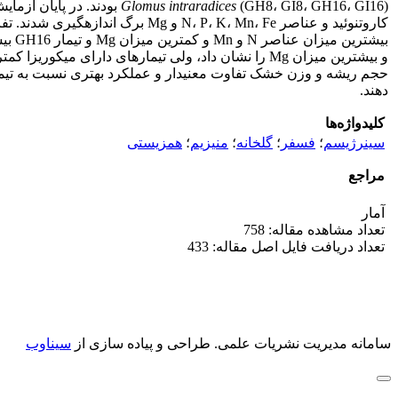
Glomus intraradices
(GH8، GI8، GH16، GI16) 
حجم ریشه و وزن خشک تفاوت معنی­دار و عملکرد بهتری نسبت به تیماره
دهند.
کلیدواژه‌ها
سینرژیسم
؛
فسفر
؛
گلخانه
؛
منیزیم
؛
همزیستی
مراجع
آمار
تعداد مشاهده مقاله: 758
تعداد دریافت فایل اصل مقاله: 433
سامانه مدیریت نشریات علمی.
طراحی و پیاده سازی از
سیناوب