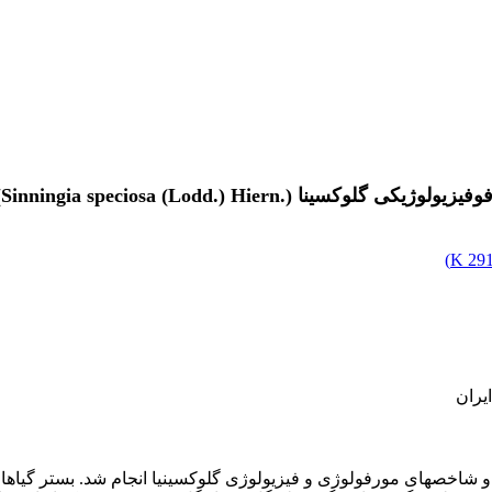
Sinningia speciosa (Lodd.) Hiern.‏)‏
)
291.
یران
ی مورفولوژی و فیزیولوژی گلوکسینیا انجام شد. بستر گیاهان حاوی صفر (شاهد