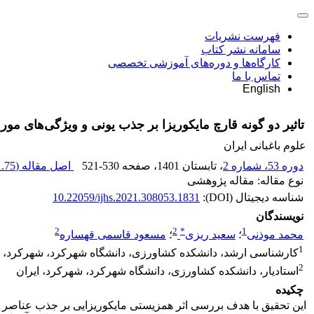
فهرست نشریات
سامانه نشر کتاب
کارگاه‌ها و دوره‌های آموزشی تخصصی
تماس با ما
English
تاثیر دو گونه قارچ مایکوریزا بر جذب یونی و ویژگی‌های مورفوفیزیولوژیکی گلوکسینا ‏‏(‏‎
علوم باغبانی ایران
دوره 53، شماره 2
، تابستان 1401
، صفحه
521-530
اصل مقاله (
75 K
نوع مقاله: مقاله پژوهشی
شناسه دیجیتال (DOI):
10.22059/ijhs.2021.308053.1831
نویسندگان
2
2
*
1
محمد موذنی
؛
سعید ریزی
؛
مسعود قاسمی قهساره
1
کارشناسی ارشد، دانشکده کشاورزی، دانشگاه شهرکرد، شهرکرد، ا
2
استادیار، دانشکده کشاورزی، دانشگاه شهرکرد، شهرکرد، ایران
چکیده
این تحقیق با هدف بررسی اثر همزیستی مایکوریزایی بر جذب عناصر و شاخص­ها