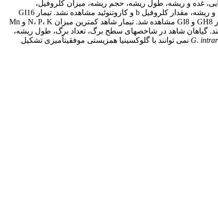
ک اندام هوایی، غده و ریشه، طول ریشه، حجم ریشه، میزان کلروفیل،
کاروتنوئید و عناصر N، P، K، Mn، Fe و Mg برگ اندازه­گیری شدند. تفاوت معنی­داری بین تیمارها در تعداد و قطر گل، وزن تر اندام هوایی، غده و ریشه، مقدار کلروفیل b و کاروتنوئید مشاهده نشد. تیمار GI16
بیشترین میزان عناصر N و Mn و کمترین میزان Mg و تیمار GH16 بیشترین میزان P و K را نشان داد. بیشترین و کمترین جذب Fe به­ترتیب در GH8 و GI8 مشاهده شد. تیمار شاهد کمترین میزان N، P، K و Mn
ی دارای میکوریزا کمترین مقدار Mg و در نتیجه کمترین میزان کلروفیل a و کلروفیل کل داشتند. گیاهان شاهد در شاخص­های سطح برگ، تعداد برگ، طول ریشه،
G. intra
نمی توانند با گلوکسینیا همزیستی موفقیت­آمیزی تشکیل