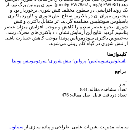
دهد (mg/g FW08/1 و μmol/g FW78/62). میزان پرولین برگ نیز، از
یک روند افزایشی در سطوح مختلف تنش شوری برخوردار بود و
بیش­ترین میزان آن در بالاترین سطح تنش شوری و کاربرد باکتری
باسیلوس سوبتیلیس مشاهده گردید. اثر متقابل باکتری و تنش
شوری، تجمع عنصر سدیم را کاهش و موجب افزایش میزان عنصر
پتاسیم گردید. نتایج این آزمایش نشان داد باکتری‌های محرک رشد،
به‌خصوص باکتری سودوموناس پوتیدا
موجب کاهش خسارت ناشی
از تنش شوری در گیاه کلم زینتی می‌شوند.
کلیدواژه‌ها
باسیلوس سوبتیلیس
؛
پرولین
؛
تنش شوری
؛
سودوموناس پوتیدا‏
مراجع
آمار
تعداد مشاهده مقاله: 833
تعداد دریافت فایل اصل مقاله: 476
سامانه مدیریت نشریات علمی.
طراحی و پیاده سازی از
سیناوب