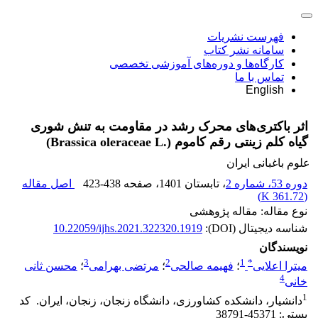
فهرست نشریات
سامانه نشر کتاب
کارگاه‌ها و دوره‌های آموزشی تخصصی
تماس با ما
English
اثر باکتری‌های محرک رشد در مقاومت به تنش شوری
گیاه کلم زینتی رقم کاموم ‏(‏Brassica oleraceae L.‎‏)‏
علوم باغبانی ایران
دوره 53، شماره 2
، تابستان 1401
، صفحه
423-438
اصل مقاله
)
361.72 K
(
نوع مقاله: مقاله پژوهشی
شناسه دیجیتال (DOI):
10.22059/ijhs.2021.322320.1919
نویسندگان
3
2
1
*
میترا اعلایی
؛
فهیمه صالحی
؛
مرتضی بهرامی
؛
محسن ثانی
4
خانی
1
دانشیار، دانشکده کشاورزی، دانشگاه زنجان، زنجان، ایران. ‏ کد
پستی: 45371-38791‏