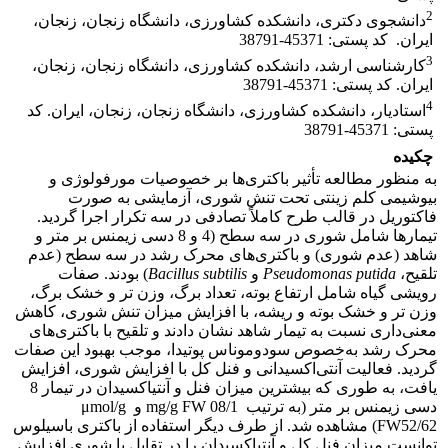
2
دانشجوی دکتری، دانشکده کشاورزی، دانشگاه زنجان، زنجان،
ایران. ‏ کد پستی: 45371-38791‏
3
کارشناسی ارشد، دانشکده کشاورزی، دانشگاه زنجان، زنجان،
ایران. ‏کد پستی: 45371-38791‏
4
استادیار، دانشکده کشاورزی، دانشگاه زنجان، زنجان، ایران. ‏کد
پستی: 45371-38791‏
چکیده
به منظور مطالعه تأثیر باکتری‌ها بر خصوصیات مورفولوژی و
بیوشیمی کلم زینتی تحت تنش شوری، آزمایشی به صورت
فاکتوریل در قالب طرح کاملاً تصادفی در سه تکرار اجرا گردید.
تیمارها شامل شوری در سه سطح (4 و 8 دسی زیمنس بر متر و
شاهد (عدم شوری) و باکتری‌های محرک رشد در سه سطح (عدم
تلقیح،
Pseudomonas putida
و
Bacillus subtilis
) بودند. صفات
رویشی گیاه شامل ارتفاع بوته، تعداد برگ، وزن تر و خشک برگ،
وزن تر و خشک بوته و ریشه، با افزایش میزان تنش شوری، کاهش
معنی‌داری نسبت به تیمار شاهد نشان دادند و تلقیح با باکتری‌های
محرک رشد به‌خصوص سودوموناس پوتیدا، موجب بهبود این صفات
گردید. فعالیت آنتی‌اکسیدانی و فنل کل با افزایش شوری، افزایش
یافت، به طوری که بیشترین میزان فنل و آنتی­اکسیدان در تیمار 8
دسی زیمنس بر متر (به ترتیب mg/g FW 08/1 و μmol/g
FW52/62) مشاهده شد. از طرف دیگر استفاده از باکتری‌ باسیلوس
توانست میزان فنل کل و آنتی­اکسیدان را در تقابل با شوری افزایش