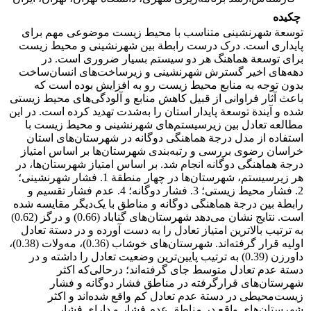
چکیده
توسعة شهرنشینی متناسب با محیط‌ زیست موضوعی مهم برای
پایداری است. درک درست رابطة بین شهرنشینی و محیط زیست
برای توسعة هماهنگ هر دو سیستم بسیار ضروری است. در
دهه‌های اخیر گسترش شهرنشینی و زیرساخت‌های انسان‌ساخت
بدون توجه به منابع محیط‌ زیست رو به افزایش بوده است که
باعث آثار فراوانی از قبیل کاهش منابع و آلودگی‌های محیط‌ زیستی
شده و آیندة توسعة پایدار استان را به‌شدت تهدید کرده است. در این
مطالعه تعادل بین زیرسیستم‌های شهرنشینی و محیط زیست با
استفاده از مدل درجة هماهنگی دوگانه در شهرستان‌های استان
خراسان رضوی بررسی و رتبه‌بندی شهرستان‌ها بر اساس امتیاز
درجة هماهنگی دوگانه انجام شد. بر اساس امتیاز شهرستان‌ها، در
هر زیرسیستم، شهرستان‌ها در چهار منطقة 1. فشار شهرنشینی؛
2. فشار محیط زیستی؛ 3. فشار دوگانه؛ 4. عدم فشار تقسیم و
رابطة بین درجة هماهنگی دوگانه و مناطق با یک‌دیگر مقایسه شده
است. نتایج نشان می‌دهد شهرستان‌های گناباد (0.66) و درگز (0.62)
به ترتیب بالاترین امتیاز تعادل را به دست آورده‌ و در دستة تعادل
اولیه قرار گرفته‌‌اند. شهرستان‌های خوشاب (0.36)، مه‌ولات (0.38)،
داورزن (0.39) به ترتیب پایین‌ترین وضعیت تعادل را داشته‌ و در
دستة عدم تعادل متوسط جای گرفته‌اند؛ درحالی‌که اکثر
شهرستان‌های قرارگرفته در مناطق فشار دوگانه و فشار
زیست‌محیطی در دستة عدم تعادل کم واقع شده‌اند و اکثر
شهرستان‌های واقع در مناطق عدم فشار و دارای فشار