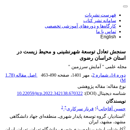
فهرست نشریات
سامانه نشر کتاب
کارگاه‌ها و دوره‌های آموزشی تخصصی
تماس با ما
English
سنجش تعادل توسعة شهرنشینی و محیط‌ زیست در
استان خراسان رضوی
مجله علمی " آمایش سرزمین "
دوره 14، شماره 2
، مهر 1401
، صفحه
463-490
اصل مقاله (
1.78
)
M
نوع مقاله: مقاله پژوهشی
شناسه دیجیتال (DOI):
10.22059/jtcp.2022.342138.670322
نویسندگان
2
*
1
حسین آقاجانی
؛
فرناز سرکاری
1
استادیار، گروه توسعة پایدار شهری‌ـ منطقه‌ای جهاد دانشگاهی
مشهد، مشهد، ایران
2
کارشناس‌ارشد برنامه‌ریزی شهری، دانشگاه تهران، تهران، ایران