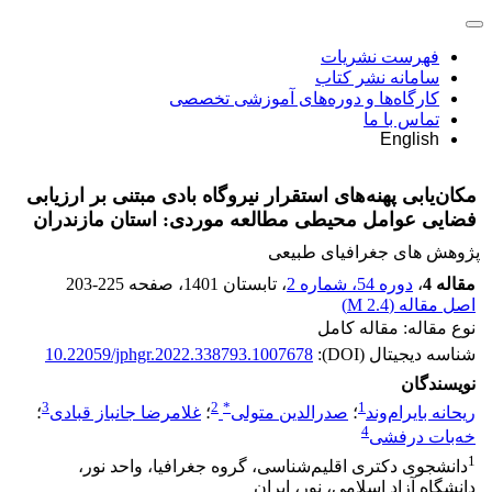
فهرست نشریات
سامانه نشر کتاب
کارگاه‌ها و دوره‌های آموزشی تخصصی
تماس با ما
English
مکان‌یابی پهنه‌های استقرار نیروگاه بادی مبتنی بر ارزیابی
فضایی عوامل محیطی مطالعه موردی: استان مازندران
پژوهش های جغرافیای طبیعی
مقاله 4
،
دوره 54، شماره 2
، تابستان 1401
، صفحه
203-225
اصل مقاله (
2.4 M
)
نوع مقاله: مقاله کامل
شناسه دیجیتال (DOI):
10.22059/jphgr.2022.338793.1007678
نویسندگان
3
2
*
1
ریحانه بایرام‌وند
؛
صدرالدین متولی
؛
غلامرضا جانباز قبادی
؛
4
خه‌بات درفشی
1
دانشجوی دکتری اقلیم‌شناسی، گروه جغرافیا، واحد نور،
دانشگاه آزاد اسلامی، نور، ایران