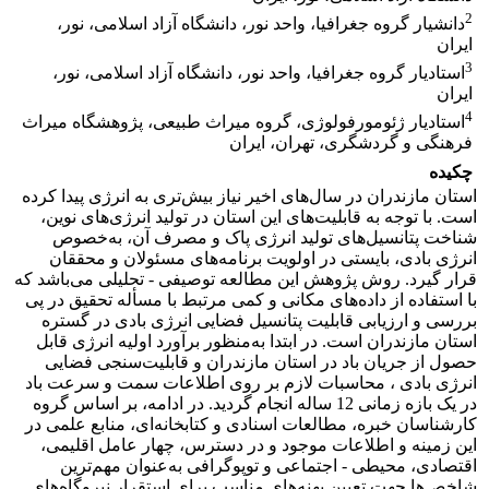
2
دانشیار گروه جغرافیا، واحد نور، دانشگاه آزاد اسلامی، نور،
ایران
3
استادیار گروه جغرافیا، واحد نور، دانشگاه آزاد اسلامی، نور،
ایران
4
استادیار ژئومورفولوژی، گروه میراث طبیعی، پژوهشگاه میراث
فرهنگی و گردشگری، تهران، ایران
چکیده
استان مازندران در سال‌های اخیر نیاز بیش‌تری به انرژی پیدا کرده
است. با توجه به قابلیت‌های این استان در تولید انرژی‌های نوین،
شناخت پتانسیل‌های تولید انرژی پاک و مصرف آن، به‌خصوص
انرژی بادی، بایستی در اولویت برنامه‌های مسئولان و محققان
قرار گیرد. روش پژوهش این مطالعه توصیفی - تحلیلی می‌باشد که
با استفاده از داده‌های مکانی و کمی مرتبط با مسأله تحقیق در پی
بررسی و ارزیابی قابلیت پتانسیل فضایی انرژی بادی در گستره
استان مازندران است. در ابتدا به‌منظور برآورد اولیه انرژی قابل
حصول از جریان باد در استان مازندران و قابلیت‌سنجی فضایی
انرژی بادی ، محاسبات لازم بر روی اطلاعات سمت و سرعت باد
در یک بازه زمانی 12 ساله انجام گردید. در ادامه، بر اساس گروه
کارشناسان خبره، مطالعات اسنادی و کتابخانه‌ای، منابع علمی در
این زمینه و اطلاعات موجود و در دسترس، چهار عامل اقلیمی،
اقتصادی، محیطی - اجتماعی و توپوگرافی به‌عنوان مهم‌ترین
شاخص‌ها جهت تعیین پهنه‌های مناسب برای استقرار نیروگاه‌های