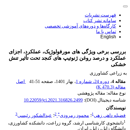
فهرست نشریات
سامانه نشر کتاب
کارگاه‌ها و دوره‌های آموزشی تخصصی
تماس با ما
English
بررسی برخی ویژگی های مورفولوژیک، عملکرد، اجزای
عملکرد و درصد روغن ژنوتیپ‌ های کنجد تحت تأثیر تنش
خشکی
به زراعی کشاورزی
مقاله 4
،
دوره 24، شماره 1
، بهار 1401
، صفحه
41-51
اصل
مقاله (
470.3 K
)
نوع مقاله: مقاله پژوهشی
شناسه دیجیتال (DOI):
10.22059/jci.2021.316826.2499
نویسندگان
3
2
*
1
فضیله داهی زهی
؛
محمود رمرودی
؛
عبدالشکور رئیسی
1
دانشجوی کارشناسی ارشد، گروه زراعت، دانشکده کشاورزی،
دانشگاه زابل، زابل، ایران.