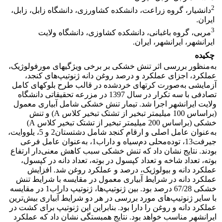
2
دانشیار، گروه زراعت، دانشکده کشاورزی، دانشگاه زابل، زابل،
ایران.
3
مربی، گروه باغبانی، دانشکده کشاوزی، دانشگاه ولایت
ایرانشهر، ایرانشهر، ایران.
چکیده
به‌منظور بررسی اثر تنش خشکی بر برخی ویژگی­های مورفولوژیک،
عملکرد، اجزای عملکرد
و درصد روغن دانه ژنوتیپ‌های کنجد،
آزمایشی به‌صورت کرت­های خردشده در قالب طرح بلوک­های کامل
تصادفی با سه تکرار در سال 1397 در مزرعه تحقیقاتی دانشگاه
ولایت ایرانشهر اجرا شد. تیمار تنش خشکی شامل آبیاری معمول
(براساس 100 میلی­متر تبخیر از تشتک تبخیر کلاس A) و تنش
خشکی (براساس 200 میلی­متر تبخیر از تشتک تبخیر کلاس A)
به‌عنوان عامل اصلی و ارقام کنجد شامل دشتستان2 و 5، یلووایت،
جیرفت13‌، توده‌محلی دم‌سیاه و داراب1، به‌عنوان عامل فرعی
بودند. نتایج نشان داد که تنش خشکی سبب کاهش معنی‌دار ارتفاع
بوته، تعداد شاخه و تعداد کپسول در بوته، تعداد دانه در کپسول،
عملکرد دانه و بیولوژیک، درصد و عملکرد روغن شد. افزایش
عملکرد دانه در شرایط آبیاری معمول در مقایسه با شرایط تنش
خشکی 67/28 درصد بود. بین ژنوتیپ‌ها، ژنوتیپ‌ داراب1 در مقایسه
با سایر ژنوتیپ‌های مورد بررسی در هر دو شرایط آبیاری بیش‌ترین
عملکرد دانه و روغن را دارا بود. بنابراین این ژنوتیپ‌ برای کشت در
ایرانشهر مناسب خواهد بود. نتایج همبستگی نشان داد که عملکرد