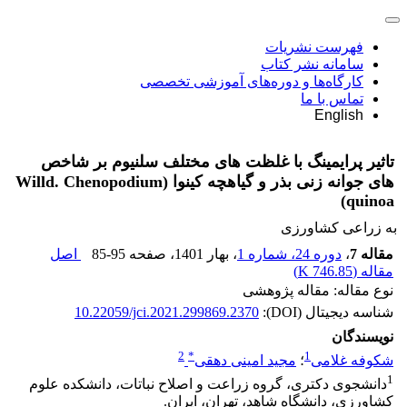
فهرست نشریات
سامانه نشر کتاب
کارگاه‌ها و دوره‌های آموزشی تخصصی
تماس با ما
English
تاثیر پرایمینگ با غلظت‌ های مختلف سلنیوم بر شاخص‌
های جوانه‌ زنی بذر و گیاهچه کینوا (Willd. Chenopodium
quinoa)
به زراعی کشاورزی
مقاله 7
،
دوره 24، شماره 1
، بهار 1401
، صفحه
85-95
اصل
مقاله (
746.85 K
)
نوع مقاله: مقاله پژوهشی
شناسه دیجیتال (DOI):
10.22059/jci.2021.299869.2370
نویسندگان
2
*
1
شکوفه غلامی
؛
مجید امینی دهقی
1
دانشجوی دکتری، گروه زراعت و اصلاح نباتات، دانشکده علوم
کشاورزی، دانشگاه شاهد، تهران، ایران.