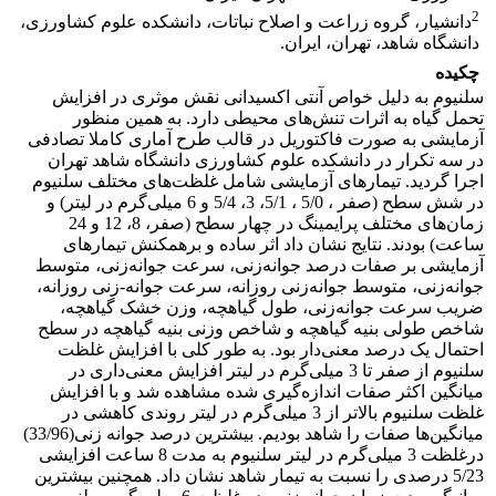
2
دانشیار، گروه زراعت و اصلاح نباتات، دانشکده علوم کشاورزی،
دانشگاه شاهد، تهران، ایران.
چکیده
سلنیوم به دلیل خواص آنتی اکسیدانی نقش موثری در افزایش
تحمل گیاه به اثرات تنش‌های محیطی دارد. به همین منظور
آزمایشی به صورت فاکتوریل در قالب طرح آماری کاملا تصادفی
در سه تکرار در دانشکده علوم کشاورزی دانشگاه شاهد تهران
اجرا گردید. تیمارهای آزمایشی شامل غلظت‌های مختلف سلنیوم
در شش سطح (صفر ، 5/0 ، 5/1، 3، 5/4 و 6 میلی‌گرم در لیتر) و
زمان‌های مختلف پرایمینگ در چهار سطح (صفر، 8، 12 و 24
ساعت) بودند. نتایج نشان داد اثر ساده و برهمکنش تیمارهای
آزمایشی بر صفات درصد جوانه‌زنی، سرعت جوانه‌زنی، متوسط
جوانه‌زنی، متوسط جوانه‌زنی روزانه، سرعت جوانه-زنی روزانه،
ضریب سرعت جوانه‌زنی، طول گیاهچه، وزن خشک گیاهچه،
شاخص طولی بنیه گیاهچه و شاخص وزنی بنیه گیاهچه در سطح
احتمال یک درصد معنی‌دار بود. به طور کلی با افزایش غلظت
سلنیوم از صفر تا 3 میلی‌گرم در لیتر افزایش معنی‌داری در
میانگین اکثر صفات اندازه‌گیری شده مشاهده شد و با افزایش
غلظت سلنیوم بالاتر از 3 میلی‌گرم در لیتر روندی کاهشی در
میانگین‌ها صفات را شاهد بودیم. بیشترین درصد جوانه زنی(33/96)
درغلظت 3 میلی‌گرم در لیتر سلنیوم به مدت 8 ساعت افزایشی
5/23 درصدی را نسبت به تیمار شاهد نشان داد. همچنین بیشترین