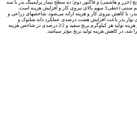
اکتور اول؛ دو رقم برنج (خزر و هاشمی) و فاکتور دوم؛ ده سطح تیمار پرایمینگ بذر با سه
 سنتی (خطی)؛ سهم بالای نیروی کار و افزایش هزینه است.
 بذر، با کاهش نیروی کار و هزینه ارائه می‌شود. شاخص­های زراعی و
وری نوار بذر باعث افزایش هشت درصدی عملکرد دانه شلتوک و
صرفه­جویی 25 درصدی در هزینه، هم‌چنین کاهش 11 درصدی در طول دوره رشد، 30 درصدی در تعداد نیروی کار در هر هکتار، 26 درصدی در هزینه تولید هر کیلوگرم برنج سفید و 2/2 درصدی در شاخص هزینه
شد، در کاهش هزینه تولید برنج مؤثر می­باشد.