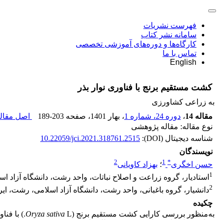
فهرست نشریات
سامانه نشر کتاب
کارگاه‌ها و دوره‌های آموزشی تخصصی
تماس با ما
English
کشت مستقیم برنج با فناوری نوار بذر
به زراعی کشاورزی
مقاله 14
،
دوره 24، شماره 1
، بهار 1401
، صفحه
189-203
اصل مقاله
نوع مقاله: مقاله پژوهشی
شناسه دیجیتال (DOI):
10.22059/jci.2021.318761.2515
نویسندگان
2
1
*
حسن اخگری
؛
بهزاد کاویانی
1
استادیار، گروه زراعت و اصلاح نباتات، واحد رشت، دانشگاه آزاد اس
2
دانشیار، گروه باغبانی، واحد رشت، دانشگاه آزاد اسلامی، رشت، ایر
چکیده
به‌منظور بررسی کارایی کشت مستقیم برنج (
Oryza sativa
L.) با ف