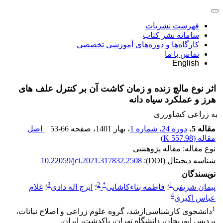
فهرست نشریات
سامانه نشر کتاب
کارگاه‌ها و دوره‌های آموزشی تخصصی
تماس با ما
English
اثر نوع مالچ‌ زنده و زمان کاشت آن بر کنترل علف‌ های‌
هرز و عملکرد سیاه‌ دانه
به زراعی کشاورزی
مقاله 5
،
دوره 24، شماره 1
، بهار 1401
، صفحه
53-66
اصل
مقاله (
557.98 K
)
نوع مقاله: مقاله پژوهشی
شناسه دیجیتال (DOI):
10.22059/jci.2021.317832.2508
نویسندگان
3
2
*
1
پیمان شریفی
؛
فاطمه بناءکاشانی
؛
ایرج اله دادی
؛
غلام
4
عباس اکبری
1
دانشجوی کارشناسی‌ارشد، گروه علوم زراعی و اصلاح نباتات،
پردیس ابوریحان، دانشگاه تهران، پاکدشت، ایران.