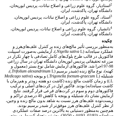
2
استادیار، گروه علوم زراعی و اصلاح نباتات، پردیس ابوریحان،
دانشگاه تهران، پاکدشت، ایران.
3
استاد، گروه علوم زراعی و اصلاح نباتات، پردیس ابوریحان،
دانشگاه تهران، پاکدشت، ایران.
4
دانشیار، گروه علوم زراعی و اصلاح نباتات، پردیس ابوریحان،
دانشگاه تهران، پاکدشت، ایران.
چکیده
به‌منظور بررسی تأثیر مالچ‌های زنده بر کنترل علف‌های‌هرز و
عملکرد سیاه‌دانه (
sativa
Nigella
L.)، آزمایشی به‌صورت اسپیلت
فاکتوریل در قالب طرح بلوک‌های کامل تصادفی با چهار تکرار در
مزرعه تحقیقاتی پردیس ابوریحان دانشگاه‌ تهران در سال زراعی
98-97 اجرا شد. فاکتورهای آزمایش شامل نوع بستر (معمول و
کهنه)، نوع مالچ زنده (شبدر برسیم (
alexandrinum
Trifolium
L.)،
شنبلیله (
L.) و یونجه (
Trigonella foenum-graecum
Medicago sativa
L.)) و زمان کاشت مالچ زنده (کاشت دو هفته زودتر و هم‌زمان با
کاشت سیاه‌دانه) بودند. فاکتور اول در کرت‌های اصلی و ترکیب
فاکتورهای دوم و سوم در کرت‌های فرعی قرار گرفتند. نتایج
آزمایش نشان داد شنبلیله و یونجه با کاهش 40 درصدی تراکم و
زیست‌توده علف‌های هرز نسبت به شاهد بدون مالچ زنده و وجین،
از نظر کنترل علف‌های هرز موفق‌تر از شبدر برسیم بودند.
هم‌چنین به‌منظور دستیابی به بالاترین درصد صفات عملکردی
سیاه‌دانه (02/83، 44/93 و 30/50)، به‌ترتیب تعداد کپسول در بوته،