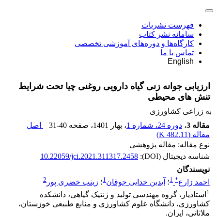
فهرست نشریات
سامانه نشر کتاب
کارگاه‌ها و دوره‌های آموزشی تخصصی
تماس با ما
English
ارزیابی جوانه‌ زنی گیاه دارویی روغنی چیا تحت شرایط
تنش‌ های محیطی
به زراعی کشاورزی
مقاله 3
،
دوره 24، شماره 1
، بهار 1401
، صفحه
31-40
اصل
مقاله (
482.11 K
)
نوع مقاله: مقاله پژوهشی
شناسه دیجیتال (DOI):
10.22059/jci.2021.311317.2458
نویسندگان
2
1
1
*
احمد زارع
؛
آیدین خدایی جوقان
؛
زینب خضری پور
1
استادیار، گروه مهندسی تولید و ژنتیک گیاهی، دانشکده
کشاورزی، دانشگاه علوم کشاورزی و منابع طبیعی خوزستان،
ملاثانی، ایران.