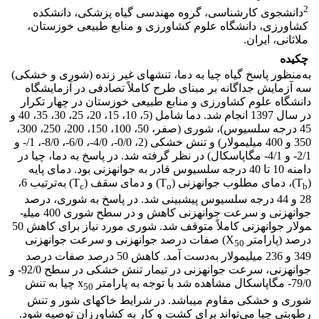
2
دانشجوی کارشناسی، گروه مهندسی گیاه پزشکی، دانشکده
کشاورزی، دانشگاه علوم کشاورزی و منابع طبیعی خوزستان،
ملاثانی، ایران.
چکیده
به‌منظور پاسخ گیاه چیا به دما، تنش­های غیر زنده (شوری و خشکی)
سه آزمایش جداگانه بر مبنای طرح کاملاً تصادفی در آزمایشگاه
دانشگاه علوم کشاورزی و منابع طبیعی خوزستان در چهار تکرار
در سال 1397 انجام شد. دما شامل (5، 10، 15، 20، 25، 30، 35، 40 و
45 درجه سلسیوس)، شوری (صفر، 50، 100، 150، 200، 250، 300،
350 و 400 میلی­مولار) و تنش خشکی (2، 0/0-، 4/0-، 6/0-، 8/0-، 1/- و
2/1- و 4/1- مگاپاسکال) در نظر گرفته شد. در پاسخ به دما، چیا در
دامنه 10 تا 40 درجه سلسیوس قادر به جوانه­زنی بود. دمای پایه
(T
)، دمای مطلوب جوانه­زنی (T
) و دمای سقف (T
) به‌ترتیب 6،
c
o
b
28 و 44 درجه سلسیوس پیش­بینی شد. در پاسخ به شوری، درصد
جوانه­زنی و سرعت جوانه­زنی کاهش و در سطح شوری 400 میلی­
مولار جوانه­زنی کاملاً متوقف شد. شوری مورد نیاز برای کاهش 50
درصد (پارامتر X
) صفات درصد جوانه­زنی و سرعت جوانه­زنی
50
349 و 236 میلی­مولار به‌دست آمد. کاهش 50 درصد صفات درصد
جوانه­زنی، سرعت جوانه­زنی در تیمار تنش خشکی در سطح 92/0- و
79/0- مگاپاسکال مشاهده شد با توجه به پارامتر x
چیا به تنش
50
شوری و خشکی مقاوم می­باشد. در شرایط خاک­های شور و تنش
رطوبتی چیا می‌تواند برای کشت و کار به کشاورزان توصیه شود.