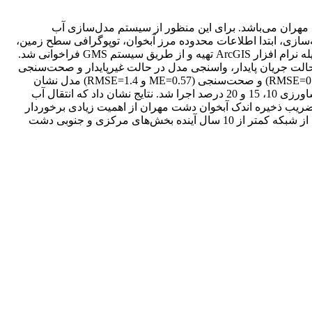
رفتار آبخوان دشت مهران می‌باشد. برای این منظور از سیستم مدل‌سازی آب
دل شبیه‌سازی، ابتدا اطلاعات محدوده مرز آبخوان، توپوگرافی سطح زمین،
تراز سنگ کف، موقعیت و تراز سطح آب در پیزومترها، موقعیت و میزان تخلیه از چاه‌های بهره‌برداری، لایه هدایت هیدرولیکی و تغذیه به وسیله نرام افزار ArcGIS تهیه و از طریق سیستم GMS فراخوانی شد.
زار GMS انتقال یافته و اجرا گردید. واسنجی مدل در حالت جریان پایدار، واسنجی مدل در حالت غیرپایدار و صحت‌سنجی
مدل به ترتیب با استفاده از اطلاعات مهرماه 1395، سال آبی 96-1395 و سال آبی 97-1396انجام شد. نتایج حاصل از واسنجی (ME=0.12 و RMSE=0.84) و صحت‌سنجی (ME=0.57 و RMSE=1.4) مدل نشان
دهنده دقت مدل در شبیه‌سازی رفتار کمی آبخوان بود. برای بررسی اثرات انتقال آب سامانه گرمسیری مدل با سه سناریوی برگشت آب کشاورزی 10، 15 و 20 درصد اجرا شد. نتایج نشان داد که انتقال آب
دهد. این مسئله با توجه به ضریب ذخیره اندک آبخوان دشت مهران از اهمیت زیادی برخوردار
بوده و می‌تواند به عنوان هشداری برای مشکلات شدید زهکشی در آینده نزدیک باشد. نتایج این تحقیق نشان می‌دهد که در صورت بهره‌برداری از شبکه کمتر از 10 سال آینده بخش‌های مرکزی و جنوبی دشت