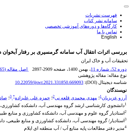
فهرست نشریات
سامانه نشر کتاب
کارگاه‌ها و دوره‌های آموزشی تخصصی
تماس با ما
English
بررسی اثرات انتقال آب سامانه گرمسیری بر رفتار آبخوان دشت 
تحقیقات آب و خاک ایران
دوره 52، شماره 11
، بهمن 1400
، صفحه
2897-2909
اصل مقاله (
65 M
نوع مقاله: مقاله پژوهشی
شناسه دیجیتال (DOI):
10.22059/ijswr.2021.331850.669093
نویسندگان
3
*
2
1
آرزو عزیزیان
؛
مهدی محمدی قلعه نی
؛
حمزه علی علیزاده
؛
صاد
1
دانشجوی کارشناسی ارشد گروه مهندسی آب، دانشکده کشاورزی، دانشگ
2
استادیار گروه علوم و مهندسی آب، دانشکده کشاورزی و منابع طبیعی
3
استادیار/ گروه مهندسی آب، دانشکده کشاورزی و منابع طبیعی، دانشگا
4
مدیر دفتر مطالعات پایه منابع آب / آب منطقه ای ایلام