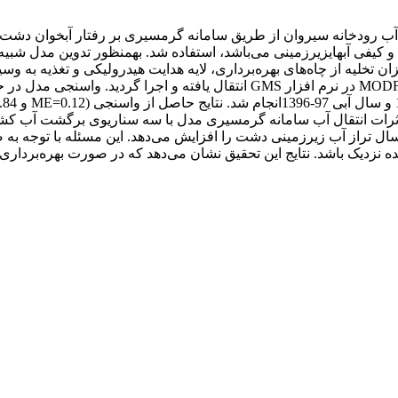
ی اثرات انتقال حدود 97 میلیون مترمکعب آب رودخانه سیروان از طریق سامانه گرمسیری بر 
رفتار کمی و کیفی آب­های­زیرزمینی می‌باشد، استفاده شد. به­منظور تدوین م
در گام بعدی لایه‌های ایجاد شده و مدل مفهومی به مدل عددی MODFLOW در نرم اف
یری در این سه سناریو به ترتیب 43/1، ۲۲/۲و 3 متر در سال تراز آب زیرزمینی دشت را افزایش می‌