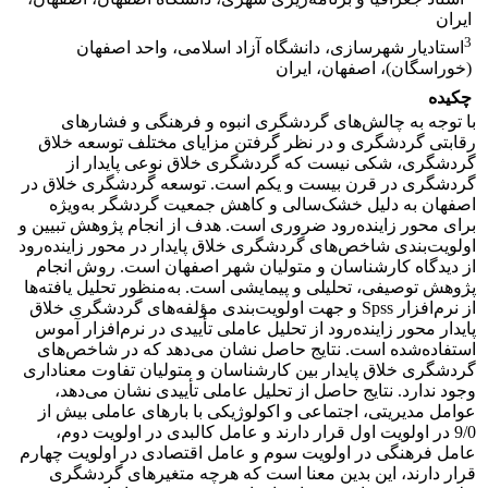
ایران
3
استادیار شهرسازی، دانشگاه آزاد اسلامی، واحد اصفهان
(خوراسگان)، اصفهان، ایران
چکیده
با توجه به چالش‌های گردشگری انبوه و فرهنگی و فشارهای
رقابتی گردشگری و در نظر گرفتن مزایای مختلف توسعه خلاق
گردشگری، شکی نیست که گردشگری خلاق نوعی پایدار از
گردشگری در قرن بیست و یکم است. توسعه گردشگری خلاق در
اصفهان به دلیل خشک‌سالی و کاهش جمعیت گردشگر به‌ویژه
برای محور زاینده‌رود ضروری است. هدف از انجام پژوهش تبیین و
اولویت‌بندی شاخص‌های گردشگری خلاق پایدار در محور زاینده‌رود
از دیدگاه کارشناسان و متولیان شهر اصفهان است. روش انجام
پژوهش توصیفی، تحلیلی و پیمایشی است. به‌منظور تحلیل یافته‌ها
از نرم‌افزار Spss و جهت اولویت‌بندی مؤلفه‌های گردشگری خلاق
پایدار محور زاینده‌رود از تحلیل عاملی تأییدی در نرم‌افزار آموس
استفاده‌شده است. نتایج حاصل نشان می‌دهد که در شاخص‌های
گردشگری خلاق پایدار بین کارشناسان و متولیان تفاوت معناداری
وجود ندارد. نتایج حاصل از تحلیل عاملی تأییدی نشان می‌دهد،
عوامل مدیریتی، اجتماعی و اکولوژیکی با بارهای عاملی بیش از
9/0 در اولویت اول قرار دارند و عامل کالبدی در اولویت دوم،
عامل فرهنگی در اولویت سوم و عامل اقتصادی در اولویت چهارم
قرار دارند، این بدین معنا است که هرچه متغیرهای گردشگری