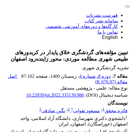
فهرست نشریات
سامانه نشر کتاب
کارگاه‌ها و دوره‌های آموزشی تخصصی
تماس با ما
English
تبیین مؤلفه‌های گردشگری خلاق پایدار در کریدورهای
طبیعی شهری مطالعه موردی: محور زاینده‌رود اصفهان
نشریه گردشگری شهری
مقاله 7
،
دوره 8، شماره 4
، زمستان 1400
، صفحه
87-102
اصل
مقاله (
676.97 K
)
نوع مقاله: علمی - پژوهشی مستقل
شناسه دیجیتال (DOI):
10.22059/jut.2022.335139.986
نویسندگان
3
2
*
1
فائزه محقق
؛
مسعود تقوایی
؛
نگین صادقی
1
دانشجوی دکتری شهرسازی، دانشگاه آزاد اسلامی، واحد
اصفهان (خوراسگان)، اصفهان، ایران
2
استاد جغرافیا و برنامه‌ریزی شهری، دانشگاه اصفهان، اصفهان،