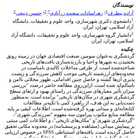
نویسندگان
2
2
*
1
آزاده بیطرف
؛
زهراسادات سعیده زرآبادی
؛
حسین ذبیحی
1
دانشجوی دکتری شهرسازی، واحد علوم و تحقیقات، دانشگاه
آزاد اسلامی، تهران، ایران
2
دانشیار گروه شهرسازی، واحد علوم و تحقیقات، دانشگاه آزاد
اسلامی، تهران، ایران
چکیده
گردشگری به‌عنوان سومین صنعت اقتصادی جهان در زمینه رونق
بخشیدن به شهرها و احیا و باززنده‌سازی بافت‌های تاریخی
شناخته‌شده است. از طرفی مداخلات کالبدی نامناسب در
محدوده‌های ارزشمند تاریخی موجب کاهش سرزندگی و زیست
پذیری آن‌ها گشته و حاصلِ چنین اقداماتی، ظهور محلاتی ناامن و
ناسالم‌اند شده است. ازاین‌روی مطالعه حاضر درصدد "بررسی
میزان تأثیر معیارهای سرزندگی در راستای بهبود و ارتقای سطح
گردشگری شهری در مکان‌های تاریخی" برآمده است. به‌منظور
دست‌یابی به این هدف، از راهبرد کمی با تکیه‌بر مطالعات
کتابخانه‌ای و میدانی بهره گرفته‌شده است. اطلاعات کیفی بر پایه
مطالعه منابع مکتوب پیرامون سه مفهوم "سرزندگی شهری"،
"گردشگری شهری"و "مکان‌های تاریخی"، و اطلاعات کمی مبتنی
بر پیمایش میدانی (مشاهده و پرسشنامه) در محدوده مکانی تحقیق
حاصل گردیده است. یافته‌های استنباطی SPSS در خصوص ارزیابی
میزان اثرگذاری پارامترهای سرزندگی بر ارتقا گردشگری در