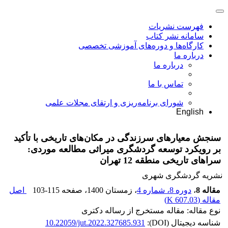
فهرست نشریات
سامانه نشر کتاب
کارگاه‌ها و دوره‌های آموزشی تخصصی
درباره ما
درباره ما
تماس با ما
شورای برنامه‌ریزی و ارتقای مجلات علمی
English
سنجش معیارهای سرزندگی در مکان‌های تاریخی با تأکید
بر رویکرد توسعه گردشگری میراثی مطالعه موردی:
سراهای تاریخی منطقه 12 تهران
نشریه گردشگری شهری
مقاله 8
،
دوره 8، شماره 4
، زمستان 1400
، صفحه
103-115
اصل
مقاله (
607.03 K
)
نوع مقاله: مقاله مستخرج از رساله دکتری
شناسه دیجیتال (DOI):
10.22059/jut.2022.327685.931