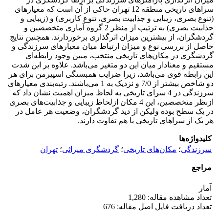
سراهای تاریخی منطقه 12 تهران حاکی از آن است که معیارهای
(تنوع بصری، زیبایی و جذابیت بصری، تنوع کاربری) و (زیبایی و
جذابیت بصری) به ترتیب از منظر 2 گروه آماری متخصصین و
گردشگران، از بیشترین میزان اثرگذاری برخوردارند. همچنین نتایج
حاصل از بررسی نوع و میزان ارتباط میان معیارهای سرزندگی و
گردشگری در مکان‌های تاریخی منتخب، مبین وجود رابطه‌ای
مستقیم و معنادار میان این دو متغیر می‌باشد. علاوه بر این شدت
این رابطه قوی می‌باشد، زیرا ضرایب همبستگی اسپیرمن برای هر
دو شاخص بیشتر از 7/0 و نزدیک به 1 می‌باشند. رتبه‌بندی معیارهای
سرزندگی در 4 سرای تاریخی به لحاظ میزان اهمیت نشان داد که
ازنظر متخصصین، این 4 مکان ازلحاظ زیبایی و جذابیت‌های بصری
در یک سطح بوده ولیکن از دید گردشگران، وضعیت هر عامل در
هر یک از سراهای تاریخی با هم تفاوت دارند.
کلیدواژه‌ها
سرزندگی
؛
مکان‌های تاریخی
؛
گردشگری میراثی
؛
تهران
مراجع
آمار
تعداد مشاهده مقاله: 1,280
تعداد دریافت فایل اصل مقاله: 676