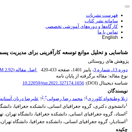
فهرست نشریات
سامانه نشر کتاب
کارگاه‌ها و دوره‌های آموزشی تخصصی
تماس با ما
English
شناسایی و تحلیل موانع توسعه کارآفرینی برای مدیریت پسم
پژوهش های روستائی
دوره 13، شماره 3
، پاییز 1401
، صفحه
420-433
اصل مقاله (
2.92 M
نوع مقاله: مقاله برگرفته از پایان نامه
شناسه دیجیتال (DOI):
10.22059/jrur.2021.327174.1656
نویسندگان
2
*
1
ژیلا وطنخواه کلورزی
؛
محمد رضا رضوانی
؛
علیرضا دربان آستانه
1
دانشجوی دکتری، گروه جغرافیای انسانی، دانشکده جغرافیا، دانشگاه 
2
استاد، گروه جغرافیای انسانی، دانشکده جغرافیا، دانشگاه تهران، تهر
3
استادیار، گروه جغرافیای انسانی، دانشکده جغرافیا، دانشگاه تهران، 
چکیده