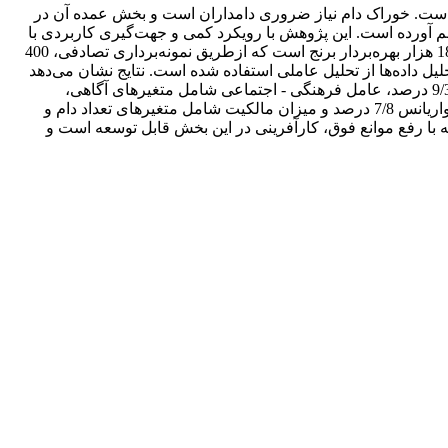
م است. خوراک دام نیاز ضروری دامداران است و بخش عمده آن در
هم آورده است. این پژوهش با رویکرد کمی و جهت‌گیری کاربردی با
هدف شناسایی و تحلیل موانع توسعه کارآفرینی در زمینه استفاده از کلش برنج به‌عنوان خوراک دام انجام شده است. جامعه آماری تحقیق 180 هزار بهره‌بردار برنج است که ازطریق نمونه‌برداری تصادفی، 400
 ساخته و برای تحلیل داده‌ها از تحلیل عاملی استفاده شده است. نتایج نشان می‌دهد
عامل امکانات و شرایط طبیعی شامل متغیرهای رطوبت بالا، بارندگی‌های موسمی، کمبود انبار و ماشین‌آلات با مقدار ویژه 5/2 و واریانس 9/30 درصد، عامل فرهنگی - اجتماعی شامل متغیرهای آگاهی،
آموزش، ضعف مدیریت با مقدار ویژه 93/1 و واریانس 4/11 درصد، عامل مالی شامل متغیرهای هزینه و کمبود سرمایه با مقدار ویژه 36/1 و واریانس 7/8 درصد و میزان مالکیت شامل متغیرهای تعداد دام و
دام هستند. درنتیجه با رفع موانع فوق، کارآفرینی در این بخش قابل توسعه است و