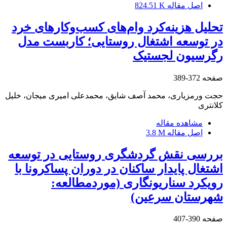
اصل مقاله
824.51 K
تحلیل هزینه‌‏کرد وام‌‏های کسب‌‏وکارهای خرد
در توسعه اشتغال روستایی؛ کاربست مدل
رگرسیون لجستیک
صفحه
372-389
حجت ورمزیاری، محمد آصف شایق، محمدعلی امیری میجان، خلیل
کلانتری
مشاهده مقاله
اصل مقاله
3.8 M
بررسی نقش گردشگری روستایی در توسعه
اشتغال پایدار ساکنان در دوران پساکرونا با
رویکرد سناریونگاری (موردمطالعه:
شهرستان سرعین)
صفحه
390-407