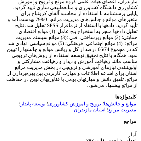
مازندران، اعضای هیأت علمی گروه مرتع و ترویج و آموزش
کشاورزی دانشگاه کشاورزی و منابع­طبیعی ساری تأیید گردید.
پایایی پرسشنامه با استفاده از محاسبه آلفای کرونباخ برای
متغیرهای موانع و چالش‌های مدیریت مراتع، 798/0 به­دست‌ آمد و
تأیید گردید. داده­ها با استفاه از نرم­افزار SPSS تحلیل شد. نتایج
تحلیل داده­ها منجر به استخراج پنج عامل: (1) موانع اقتصادی-
حمایتی؛ (2) موانع زیرساختی- فنی ؛(3) موانع سیستم مدیریت
مراتع؛ (4) موانع اجتماعی- فرهنگی؛ (5) موانع سیاسی- نهادی شد
که در مجموع 66/74 درصد از کل واریانس موانع و چالش­ها را تبیین
نمود. همگام با نتایج تحقیق توسعه استفاده از روش‌های ترویجی
مناسب مانند رهیافت آموزش و دیدار و رهیافت‌ مشارکتی و
اولویت‏بندی نیازهای آموزشی و ترویجی در بخش مدیریت مراتع
استان برای اشاعه اطلاعات و مهارت کاربردی بین بهره‌بردارن از
مراتع، تلفیق دانش و مهارت­های بومی با فناوری‏های نوین در حفاظت
از مراتع پیشنهاد می‌شود.
کلیدواژه‌ها
موانع و چالش‌ها
؛
ترویج و آموزش کشاورزی
؛
توسعه پایدار
؛
مدیریت مراتع
؛
استان مازندران
مراجع
آمار
تعداد مشاهده مقاله: 883