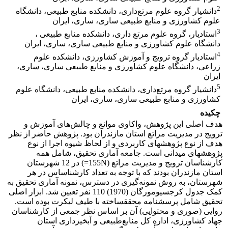
2
دانشیار گروه علوم مرتع‌داری، دانشکده منابع طبیعی، دانشگاه
علوم کشاورزی و منابع طبیعی ساری، ساری، ایران
3
استادیار، گروه علوم مرتع داری، دانشکده منابع طبیعی ،
دانشگاه علوم کشاورزی و منابع طبیعی ساری، ساری، ایران
4
استادیار گروه ترویج و آموزش کشاورزی، دانشکده علوم
زراعی، دانشگاه علوم کشاورزی و منابع طبیعی ساری، ساری،
ایران
5
دانشیار گروه مرتع‌داری، دانشکده منابع طبیعی، دانشگاه علوم
کشاورزی و منابع طبیعی ساری، ساری، ایران
چکیده
هدف اصلی این پژوهش، واکاوی موانع و چالش‌های آموزش و
ترویج در مدیریت مراتع استان مازندران بود. پژوهش حاضر از نظر
هدف از نوع پژوهش­های کاربردی و از لحاظ شیوه اجرا از نوع
پژوهش­های میدانی است. جامعه آماری تحقیق، شامل همه
کارشناسان ترویج و مدیریت مراتع (155N=) در 12 شهرستان
استان مازندران بودند که با توجه به تعداد کارشناساس در هر
شهرستان، به روش نمونه‌گیری در دسترس، نمونه آماری تحقیق به
کمک جدول کرجسی­و­مورگان (1970) 110 نفر تعیین شد. ابزار اصلی
تحقیق شامل پرسشنامه محقق­ساخته با طیف لیکرت بوده است.
روایی (صوری و محتوایی) آن بر اساس نظر جمعی از کارشناسان
جهاد کشاورزی، اداره کل منابع‌طبیعی و آبخیزداری استان