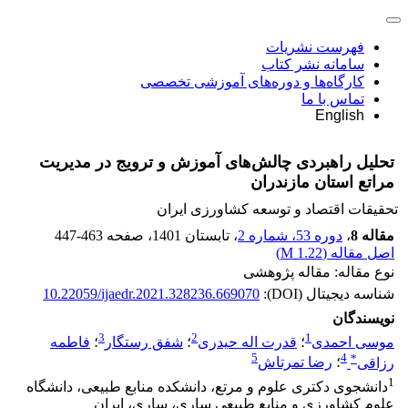
فهرست نشریات
سامانه نشر کتاب
کارگاه‌ها و دوره‌های آموزشی تخصصی
تماس با ما
English
تحلیل راهبردی چالش‌های آموزش و ترویج در مدیریت
مراتع استان مازندران
تحقیقات اقتصاد و توسعه کشاورزی ایران
مقاله 8
،
دوره 53، شماره 2
، تابستان 1401
، صفحه
447-463
اصل مقاله (
1.22 M
)
نوع مقاله: مقاله پژوهشی
شناسه دیجیتال (DOI):
10.22059/ijaedr.2021.328236.669070
نویسندگان
3
2
1
موسی احمدی
؛
قدرت اله حیدری
؛
شفق رستگار
؛
فاطمه
5
4
*
رزاقی
؛
رضا تمرتاش
1
دانشجوی دکتری علوم و مرتع، دانشکده منابع طبیعی، دانشگاه
علوم کشاورزی و منابع طبیعی ساری، ساری، ایران