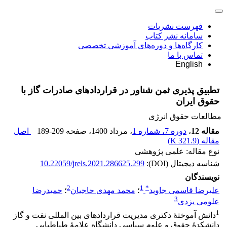
فهرست نشریات
سامانه نشر کتاب
کارگاه‌ها و دوره‌های آموزشی تخصصی
تماس با ما
English
تطبیق پذیری ثمن شناور در قراردادهای صادرات گاز با
حقوق ایران
مطالعات حقوق انرژی
مقاله 12
،
دوره 7، شماره 1
، مرداد 1400
، صفحه
189-209
اصل
مقاله (
321.9 K
)
نوع مقاله: علمی پژوهشی
شناسه دیجیتال (DOI):
10.22059/jrels.2021.286625.299
نویسندگان
2
1
*
علیرضا قاسمی جاوید
؛
محمد مهدی حاجیان
؛
حمیدرضا
3
علومی یزدی
1
دانش آموختۀ دکتری مدیریت قراردادهای بین المللی نفت و گاز
دانشکدۀ حقوق و علوم ‏سیاسی دانشگاه علامۀ طباطبایی ‏