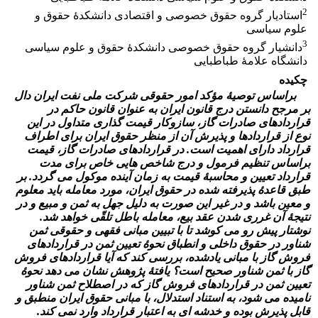
2
استادیار گروه حقوق خصوصی و اقتصادی دانشکدۀ حقوق و
علوم سیاسی
3
دانشیار گروه حقوق خصوصی دانشکدۀ حقوق و علوم سیاسی
دانشگاه علامۀ طباطبایی
چکیده
براساس توصیۀ مؤکد امور حقوقی شرکت ملی نفت ایران دال
بر مرجح دانستن درج قانون ایران به­ عنوان قانون حاکم در
قراردادهای صادرات گاز، سازوکار قیمت ­گذاری متداول در این
نوع از قراردادها و پذیرش آن از منظر حقوق ایران برای اطراف
قرارداد دارای اهمیت است. در قراردادهای صادرات گاز، قیمت
براساس تنظیم فرمول و درج شاخص ­هایی خاص برای مدت
قرارداد تعیین و محاسبۀ قیمت به زمان آینده موکول می­ گردد. بر
طبق قاعدۀ پذیرفته شده در حقوق ایران، مورد معامله باید معلوم
و معین باشد و در غیر این صورت به دلیل جهل به ثمن و مبیع و در
نتیجۀ آن غرری شدن عقد بیع، معامله باطل تلقّی خواهد شد.
نوشتار پیش رو می­ کوشد تا با تبیین مبانی فقهی و حقوقی ثمن
شناور در حقوق داخلی و انطباق نحوۀ تعیین ثمن در قراردادهای
فروش گاز با مبانی یادشده، بررسی کند که آیا قراردادهای فروش
گاز با ثمن شناور صحیح است؟ یافتۀ پژوهش نشان می­ دهد نحوۀ
تعیین ثمن در قراردادهای فروش گاز که در اصطلاح ثمن شناور
نامیده می­ شود، به استناد استدلال، با مبانی حقوق ایران منطبق و
قابل پذیرش بوده و خدشه ای به اعتبار قرارداد وارد نمی­ کند.