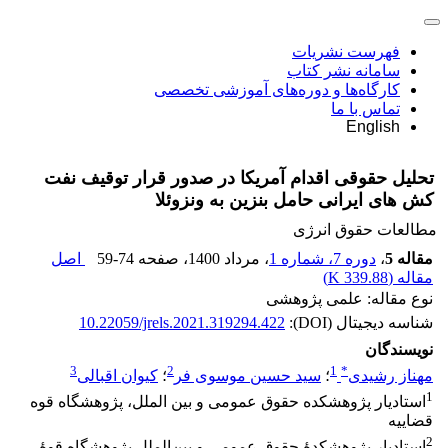
فهرست نشریات
سامانه نشر کتاب
کارگاه‌ها و دوره‌های آموزشی تخصصی
تماس با ما
English
تحلیل حقوقی اقدام آمریکا در صدور قرار توقیف نفت
کش های ‏ایرانی حامل بنزین به ونزوئلا
مطالعات حقوق انرژی
مقاله 5
،
دوره 7، شماره 1
، مرداد 1400
، صفحه
59-74
اصل
مقاله (
339.88 K
)
نوع مقاله: علمی پژوهشی
شناسه دیجیتال (DOI):
10.22059/jrels.2021.319294.422
نویسندگان
3
2
1
*
مهناز رشیدی
؛
سید حسین موسوی فر
؛
کیوان اقبالی
1
استادیار پژوهشکده حقوق عمومی و بین ‎الملل، پژوهشگاه قوه
قضاییه
2
استادیار پژوهشکدۀ حقوق عمومی و بین‌الملل پژوهشگاه قوۀ