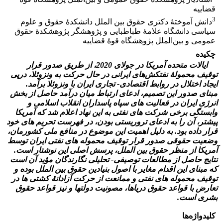
قضاییه
3
دانش آموختۀ دکتری حقوق بین الملل دانشکدۀ حقوق و علوم
سیاسی دانشگاه علامۀ طباطبایی ‏و پژوهشگر پژوهشکدۀ حقوق
عمومی و بین‌الملل پژوهشگاه قوۀ قضاییه
چکیده
ایالات متحده آمریکا در جولای 2020، از طریق صدور قرار
توقیف محمولۀ نفت­­کش‌های ایرانی در حال حرکت به ونزوئلا، درپی
ایجاد اختلال در روابط اقتصادی- تجاری ایران با ونزوئلا برآمد.
مبنای صدور این تصمیم، ادعای ارتباط میان درآمد حاصل از بخش
انرژی ایران در فعالیت­ های سپاه پاسداران انقلاب اسلامی و
وابستگی برخی شرکت­ های نفتی به این نهاد اعلام شد که آمریکا
پیش­تر، آن را به ادعای تروریستی بودن، در فهرست تحریم­ های خود
قرار داده بود. به دلیل اهمیت این موضوع در منافع ملی کشورمان،
وضعیت حقوقی صدور قرار توقیف محموله­ های نفتی ایران توسط
آمریکا از منظر حقوق بین­ الملل، پرسش اصلی این نوشتار است.
نتایج حاصل از مطالعات توصیفی- تحلیلی نگارندگان مؤید آن است
که مبنای این اقدام مغایر با اصول بنیادین حقوق بین­ الملل بوده و
توقیف محموله­ های نفتی و ممانعت از حرکت آزادانۀ کشتی­ ها در
تعارض با قواعد حقوق دریاها، مصونیت دولت­ها و نیز قواعد حقوق
بشری است.
کلیدواژه‌ها