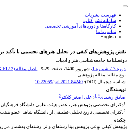
فهرست نشریات
سامانه نشر کتاب
کارگاه‌ها و دوره‌های آموزشی تخصصی
تماس با ما
English
نقش پژوهش‌های کیفی در تحلیل هنرهای تجسمی با تأکید بر آث
دوفصلنامۀ جامعه‌شناسی هنر و ادبیات
دوره 13، شماره 1
، شهریور 1400
، صفحه
9-29
اصل مقاله (
612.2 K
نوع مقاله: مقاله پژوهشی
شناسه دیجیتال (DOI):
10.22059/jsal.2021.84240
نویسندگان
2
1
*
صادق رشیدی
؛
علی اصغر کلانتر
1
دکترای تخصصی پژوهش هنر، عضو هیئت علمی دانشگاه فرهنگیان، اس
2
دکترای تخصصی تاریخ تحلیلی-تطبیقی از دانشگاه شاهد. عضو هیئت ع
چکیده
پژوهش کیفی نوعی پژوهش بینا رشته‌ای و ترا رشته‌ای به‌شمار می‌رود 