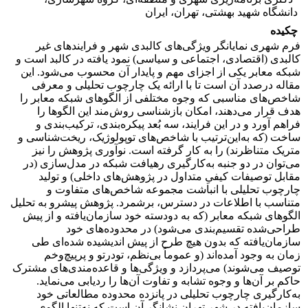
دانشگاه شهید بهشتی، تهران، ایران
چکیده
فرم شهری نمایانگر ویژگی‌های کالبدی شهر و فرایندهای غیر
کالبدی (اقتصادی، اجتماعی و سیاسی) نمود یافته در کالبد است و
شبکه معابر یکی از اجزای مهم و پایدار آن محسوب می‌شود. این
مقاله درصدد آن است تا با ارائه یک چارچوب تحلیلی و معرفی
شاخص‌های مناسبی که وجوه مختلفی از الگوهای شبکه معابر را
هدف قرار می‌دهند، امکان بازشناسی روش‌مند این الگوها را
فراهم آورد و در این فرایند، سه بُعد پیکره‌بندی، ترکیب‌بندی و
ساخت (که به‌این‌ترتیب با شاخص‌های توپولوژیک، ریخت‌شناسی و
متریک متناظرند) را به کار گرفته است. نوآوری پژوهش را نیز
می‌توان در دو جنبه به‌کارگیری رهیافت شبکه در مدل‌سازی (در
مقابل توصیفات کیفیِ متداول در پژوهش‌های داخلی) و تولید
چارچوب تحلیلی با انباشت مجموعه شاخص‌های متفاوت و
متناسب با اطلاعات در دسترس، برشمرد. پژوهش پیشرو به تحلیل
الگوهای شبکه معابر (که به دودسته خود سازمان‌یافته و از پیش
طراحی‌شده تقسیم‌بندی می‌شود) در محدوده‌های خود
سازمان‌یافته که بدون هیچ طرح از پیش اندیشیده شده‌ای طی
زمان به وجود آمده‌اند (و عموماً بی‌نظم، تودرتو و پرپیچ‌وخم
توصیف می‌شوند) می‌پردازد و ویژگی‌ها و قاعده‌مندی‌های مشترک
حاکم بر آن‌ها و وجوه تشابه و تفاوت آن‌ها را ردیابی می‌نماید.
به‌کارگیری چارچوب تحلیلی در پانزده محدوده مطالعاتی خود
سازمان‌یافته در شهر تهران نشانگر آن است که نه‌تنها الگوی