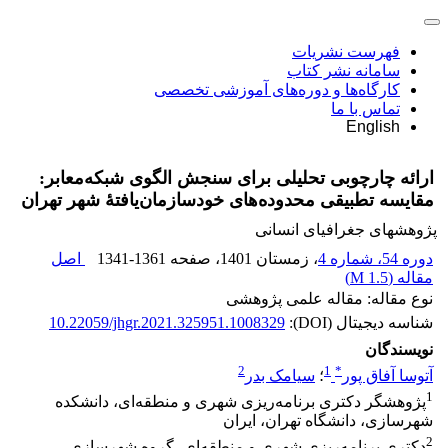
فهرست نشریات
سامانه نشر کتاب
کارگاه‌ها و دوره‌های آموزشی تخصصی
تماس با ما
English
ارائه چارچوبی تحلیلی برای سنجش الگوی شبکه‌معابر:
مقایسه تطبیقی محدوده‌های خودسازمان‌یافتۀ‌ شهر تهران
پژوهشهای جغرافیای انسانی
دوره 54، شماره 4
، زمستان 1401
، صفحه
1341-1361
اصل
مقاله (
1.5 M
)
نوع مقاله: مقاله علمی پژوهشی
شناسه دیجیتال (DOI):
10.22059/jhgr.2021.325951.1008329
نویسندگان
2
1
*
آتوسا آفاق پور
؛
سیامک بدر
1
پژوهشگر دکتری برنامه‌ریزی شهری و منطقه‌ای، دانشکده
شهرسازی، دانشگاه تهران، ایران
2
دکتری برنامه‌ریزی شهری و منطقه‌ای، گروه شهرسازی،