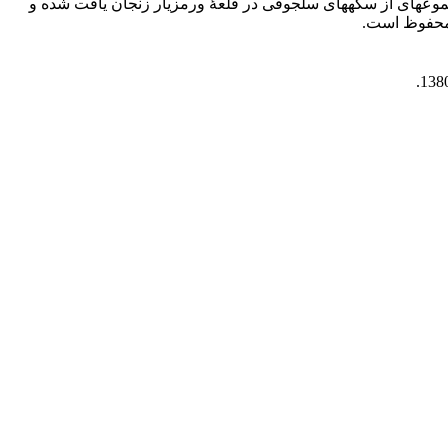
جموعه­ای از سکه­های سلجوقی در قلعۀ ورمزیار زنجان یافت شده و