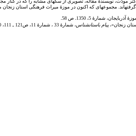
کتر مودّت، نویسندۀ مقاله، تصویری از سکه­ای مشابه را که در کنار م
زۀ آذربایجان، شمارۀ 5، 1350. ص 58.
ستان زنجان»،
پیام
باستان­شناس
، شمارۀ 33 ، شمارۀ 11، ص121 ـ 111، 1380.