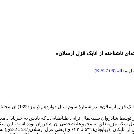
ای ناشناخته از اتابک قزل ارسلان»
 مقاله (
527.06 K
)
انتشار مقالۀ «کاربرد لقب "
ر توسط شادروان سیدجمال ترابی طباطبایی ـ که یادش به خیرباد! ـ معر
سکه نیز متعلق به مجموعۀ شخصی آن شادروان بوده است. این سکه م
 ارسلان(587 ـ 582ق) نسبت داده است.