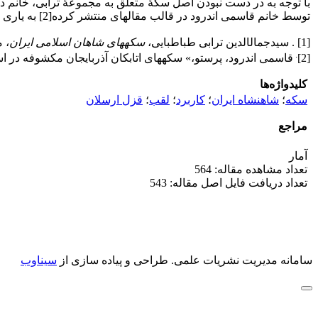
با توجه به در دست نبودن اصل سکۀ متعلّق به مجموعۀ ترابی، خانم د
توسط خانم قاسمی اندرود در قالب مقاله­ای منتشر کرده[2] به یاری گرفته­اند. مجموعه­ای که اکنون در موزۀ میراث فرهنگی استان زنجان محفوظ است.
[1] . سیدجمال­الدین ترابی طباطبایی،
سکه­های شاهان اسلامی ایران
، مو
.
[2]
قاسمی اندرود، پرستو،» سکه­های اتابکان آذربایجان مکشوفه در ا
کلیدواژه‌ها
سکه
؛
شاهنشاه ایران
؛
کاربرد
؛
لقب
؛
قزل ارسلان
مراجع
آمار
تعداد مشاهده مقاله: 564
تعداد دریافت فایل اصل مقاله: 543
سامانه مدیریت نشریات علمی.
طراحی و پیاده سازی از
سیناوب