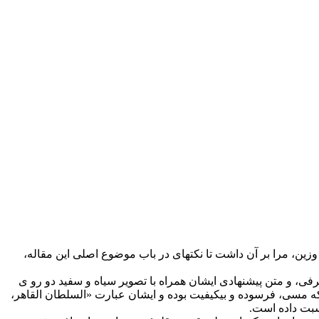
شاهنشاه ایران" در سکه­ای ناشناخته از اتابک قزل ارسلان»، در شمارۀ سوم سال دوازدهم (پاییز 1399) آن مجلۀ وزین، مرا بر آن داشت تا نکته­ای در باب موضوع اصلی این مقاله،
فی، و متن پیشنهادی ایشان همراه با تصویر سیاه و سفید دو رو ی
سی، فرسوده و بی­کیفیت بوده و ایشان عبارت «السلطان القاهر،