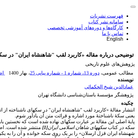
فهرست نشریات
سامانه نشر کتاب
کارگاه‌ها و دوره‌های آموزشی تخصصی
تماس با ما
English
توضیحی درباره مقاله «کاربرد لقب "شاهنشاه ایران" در سکه‌
پژوهش‌های علوم تاریخی
مطالب عمومی،
دوره 13، شماره 1 - شماره پیاپی 25
، بهار 1400
اصل
نویسنده
عمادالدین شیخ الحکمائی
پژوهشگر مؤسسۀ باستان‌شناسی دانشگاه تهران
چکیده
یعنی سکۀ ناشناختۀ مورد اشاره و قرائت متن آن یادآور شوم.
پایۀ اصلی این مقالۀ بر عبارت سکه­ای نهاده شده است که نخستین با
سکه در کتاب
سکه­های شاهان اسلامی ایران
[1]
منتشر شده است. اصل 
شهنشاه ایران قزل ارسلان» را بر یک روی سکه خوانده و آن را به یکی از اتابکان آذربایجان(۵۳۱ تا ۶۲۲ ق) یعنی قزل