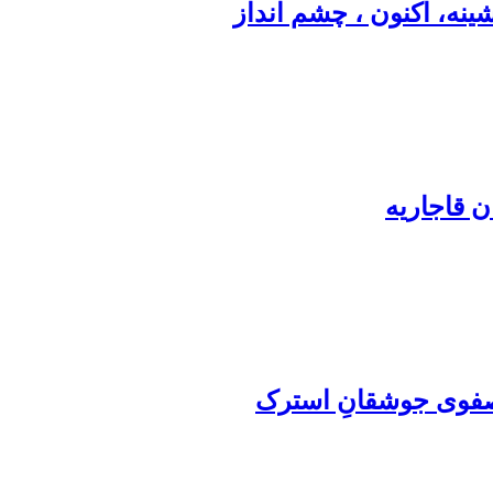
نه، اکنون ، چشم انداز
ن قاجاریه
صفوی جوشقانِ استرک