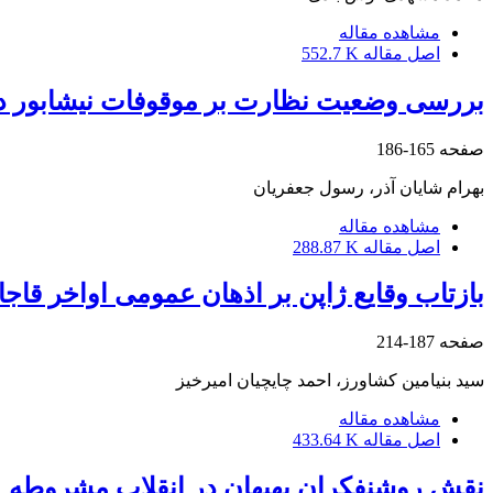
مشاهده مقاله
اصل مقاله
552.7 K
بررسی وضعیت نظارت بر موقوفات نیشابور در
صفحه
165-186
بهرام شایان آذر، رسول جعفریان
مشاهده مقاله
اصل مقاله
288.87 K
بازتاب وقایع ژاپن بر اذهان عمومی اواخر قاجا
صفحه
187-214
سید بنیامین کشاورز، احمد چایچیان امیرخیز
مشاهده مقاله
اصل مقاله
433.64 K
نقش روشنفکران بهبهان در انقلاب مشروطه