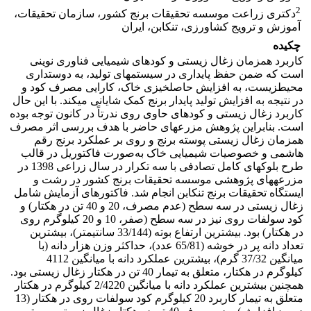
2
دکتری زراعت موسسه تحقیقات برنج کشور، سازمان تحقیقات،
آموزش و ترویج کشاورزی، تنکابن، ایران
چکیده
کاربرد همزمان زغال زیستی و کودهای شیمیایی فناوری نوینی
است که ضمن حفظ پایداری در سیستم­های تولید، به دوستداری
محیط­زیست، به افزایش حاصلخیزی خاک، کارایی مصرف کود و
در نتیجه به افزایش تولید پایدار برنج کمک شایانی می­کند. با این حال
کاربرد زغال زیستی و کودهای حاوی روی ندرتاً در کانون توجه بوده
است. بنابراین پژوهش مزرعه­ای حاضر با هدف بررسی اثر مصرف
همزمان زغال زیستی پوسته برنج و روی بر عملکرد برنج رقم
هاشمی و خصوصیات شیمیایی خاک به‌صورت فاکتوریل در قالب
طرح بلوک­های کامل تصادفی با سه تکرار در سال زراعی 1398 در
مزرعه­های پژوهشی موسسه تحقیقات برنج کشور در رشت و
ایستگاه تحقیقات برنج تنکابن انجام شد. فاکتورهای آزمایش شامل
زغال زیستی در سه سطح (عدم مصرف، 20 و 40 تن در هکتار) و
کود سولفات روی نیز در سه سطح (صفر، 10 و 20 کیلوگرم روی
در هکتار) بود. بیشترین ارتفاع بوته (33/144 سانتی­متر)، بیشترین
تعداد دانه پر در خوشه (65/81 عدد)، حداکثر وزن هزار دانه (با
میانگین 37/32 گرم)، بیشترین عملکرد دانه با میانگین 4112
کیلوگرم در هکتار، متعلق به تیمار 40 تن در هکتار زغال زیستی بود.
همچنین بیشترین عملکرد دانه با میانگین 2/4220 کیلوگرم در هکتار
متعلق به تیمار کاربرد 20 کیلوگرم کود سولفات روی در هکتار (13