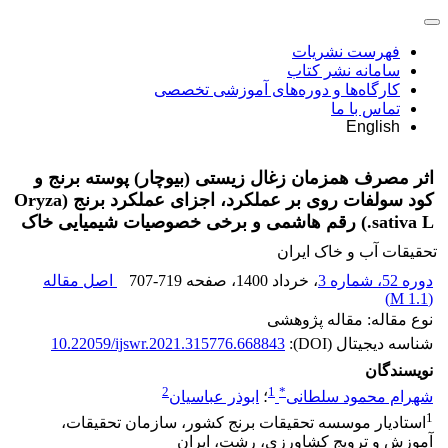
فهرست نشریات
سامانه نشر کتاب
کارگاه‌ها و دوره‌های آموزشی تخصصی
تماس با ما
English
اثر مصرف همزمان زغال زیستی (بیوچار) پوسته برنج و
کود سولفات روی بر عملکرد، اجزای عملکرد برنج (Oryza
sativa L.) رقم هاشمی و برخی خصوصیات شیمیایی خاک
تحقیقات آب و خاک ایران
دوره 52، شماره 3
، خرداد 1400
، صفحه
707-719
اصل مقاله
)
1.1 M
(
نوع مقاله: مقاله پژوهشی
شناسه دیجیتال (DOI):
10.22059/ijswr.2021.315776.668843
نویسندگان
2
1
*
شهرام محمود سلطانی
؛
ابوذر عباسیان
1
استادیار موسسه تحقیقات برنج کشور، سازمان تحقیقات،
آموزش و ترویج کشاورزی، رشت، ایران