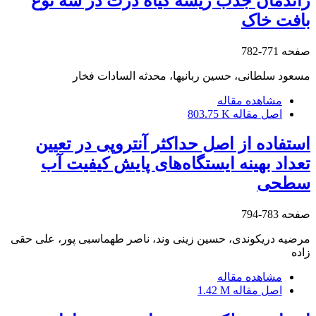
راندمان جذب ریشه گیاه ذرت در سه نوع
بافت‏ خاک
صفحه
771-782
مسعود سلطانی، حسین ربانیها، محدثه السادات فخار
مشاهده مقاله
اصل مقاله
803.75 K
استفاده از اصل حداکثر آنتروپی در تعیین
تعداد بهینه ایستگاه‌های پایش کیفیت آب
سطحی
صفحه
783-794
مرضیه دریکوندی، حسین زینی وند، ناصر طهماسبی پور، علی حقی
زاده
مشاهده مقاله
اصل مقاله
1.42 M