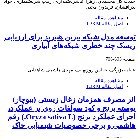
حدیث گل محمدیان، زهرا آقاشریعتمداری، زینب شریعتمداری، جواد
بذرافشان، فریدون محبی
مشاهده مقاله
اصل مقاله
1.23 M
توسعه مدل شبکه بیزین هیبرید برای ارزیابی
ریسک چند خطری شبکه‌های آبیاری
صفحه
693-706
عطیه بزرگی، عباس روزبهانی، مهدی هاشمی شاهدانی
مشاهده مقاله
اصل مقاله
1.38 M
اثر مصرف همزمان زغال زیستی (بیوچار)
پوسته برنج و کود سولفات روی بر عملکرد،
اجزای عملکرد برنج (Oryza sativa L.) رقم
هاشمی و برخی خصوصیات شیمیایی خاک