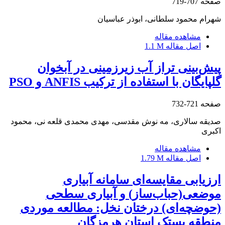
صفحه
707-719
شهرام محمود سلطانی، ابوذر عباسیان
مشاهده مقاله
اصل مقاله
1.1 M
پیش‌بینی تراز آب زیرزمینی در آبخوان
گلپایگان با استفاده از ترکیب ANFIS و PSO
صفحه
721-732
صدیقه سالاری، مه نوش مقدسی، مهدی محمدی قلعه نی، محمود
اکبری
مشاهده مقاله
اصل مقاله
1.79 M
ارزیابی مقایسه‌ای سامانه آبیاری
موضعی(حباب‌ساز) و آبیاری سطحی
(حوضچه‌ای) درختان نخل: مطالعه موردی
منطقه بستک استان هرمزگان