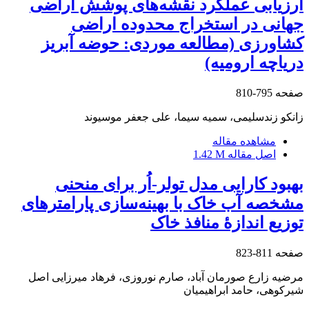
ارزیابی عملکرد نقشه‌های پوشش اراضی
جهانی در استخراج محدوده اراضی
کشاورزی (مطالعه موردی: حوضه آبریز
دریاچه ارومیه)
صفحه
795-810
زانکو زندسلیمی، سمیه سیما، علی جعفر موسیوند
مشاهده مقاله
اصل مقاله
1.42 M
بهبود کارایی مدل تولر-اُر برای منحنی
مشخصه آب خاک با بهینه‌سازی پارامترهای
توزیع اندازۀ منافذ خاک
صفحه
811-823
مرضیه زارع صورمان آباد، صارم نوروزی، فرهاد میرزایی اصل
شیرکوهی، حامد ابراهیمیان