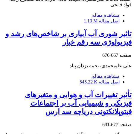
فواد فاتحی
مشاهده مقاله
اصل مقاله
1.19 M
تاثیر شوری آب آبیاری بر شاخص‌های رشد و
فیزیولوژی سه رقم خیار
صفحه
667-676
علی علیمحمدی، نجمه یزدان پناه
مشاهده مقاله
اصل مقاله
545.22 K
تأثیر تغییرات آب و هوایی و متغیرهای
فیزیکی و شیمیایی آب بر اجتماعات
فیتوپلانکتونی دریاچه سد ارس
صفحه
677-691