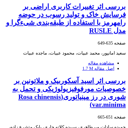
بررسی اثر تغییرات کاربری اراضی بر
فرسایش خاک و تولید رسوب در حوضه
رامهرمز با استفاده از طبقه‌بندی شیءگرا و
مدل RUSLE
صفحه
635-649
سعید امانپور، محمد عبیات، محمود عبیات، ماجده عبیات
مشاهده مقاله
اصل مقاله
1.7 M
بررسی اثر اسید آسکوربیک و ملاتونین بر
خصوصیات مورفوفیزیولوژیکی و تحمل به
شوری در رز مینیاتوری(Rosa chinensis
var.minima)
صفحه
651-665
حمیده سادات میرطاهری، سپیده کلاته جاری، بابک متشرع زاده،