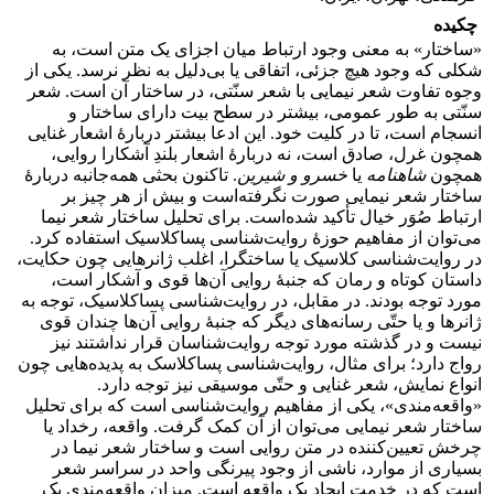
چکیده
«ساختار» به معنی وجود ارتباط میان اجزای یک متن است، به
شکلی که وجود هیچ جزئی، اتفاقی یا بی‌دلیل به نظر نرسد. یکی از
وجوه تفاوت شعر نیمایی با شعر سنّتی، در ساختار آن است. شعر
سنّتی به طور عمومی، بیشتر در سطح بیت دارای ساختار و
انسجام است، تا در کلیت خود. این ادعا بیشتر دربارۀ اشعار غنایی
همچون غرل، صادق است، نه دربارۀ اشعار بلندِ آشکارا روایی،
همچون
شاهنامه
یا
خسرو و شیرین
. تاکنون بحثی همه‌جانبه دربارۀ
ساختار شعر نیمایی صورت نگرفته‌است و بیش از هر چیز بر
ارتباط صُوَر خیال تأکید شده‌است. برای تحلیل ساختار شعر نیما
می‌توان از مفاهیم حوزۀ روایت‌شناسی پساکلاسیک استفاده کرد.
در روایت‌شناسی کلاسیک یا ساختگرا، اغلب ژانرهایی چون حکایت،
داستان کوتاه و رمان که جنبۀ روایی آن‌ها قوی و آشکار است،
مورد توجه بودند. در مقابل، در روایت‌شناسی پساکلاسیک، توجه به
ژانرها و یا حتّی رسانه‌های دیگر که جنبۀ روایی آن‌ها چندان قوی
نیست و در گذشته مورد توجه روایت‌شناسان قرار نداشتند نیز
رواج دارد؛ برای مثال، روایت‌شناسی پساکلاسک به پدیده‌هایی چون
انواع نمایش، شعر غنایی و حتّی موسیقی نیز توجه دارد.
«واقعه‌مندی»، یکی از مفاهیم روایت‌شناسی است که برای تحلیل
ساختار شعر نیمایی می‌توان از آن کمک گرفت. واقعه، رخداد یا
چرخش تعیین‌کننده در متن روایی است و ساختار شعر نیما در
بسیاری از موارد، ناشی از وجود پیرنگی واحد در سراسر شعر
است که در خدمت ایجاد یک واقعه است. میزان واقعه‌مندی یک