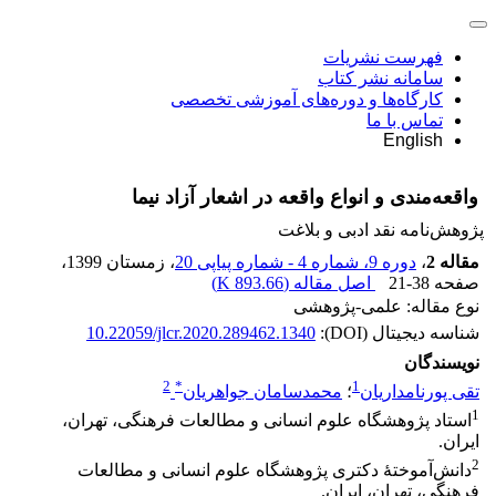
فهرست نشریات
سامانه نشر کتاب
کارگاه‌ها و دوره‌های آموزشی تخصصی
تماس با ما
English
واقعه‌مندی و انواع واقعه در اشعار آزاد نیما
پژوهش‌نامه نقد ادبی و بلاغت
مقاله 2
،
دوره 9، شماره 4 - شماره پیاپی 20
، زمستان 1399
،
صفحه
21-38
اصل مقاله (
893.66 K
)
نوع مقاله: علمی-پژوهشی
شناسه دیجیتال (DOI):
10.22059/jlcr.2020.289462.1340
نویسندگان
2
*
1
تقی پورنامداریان
؛
محمدسامان جواهریان
1
استاد پژوهشگاه علوم انسانی و مطالعات فرهنگی، تهران،
ایران.
2
دانش‌آموختۀ دکتری پژوهشگاه علوم انسانی و مطالعات
فرهنگی، تهران، ایران.