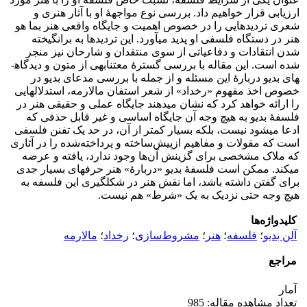
ارزیابی قرار خواهیم داد. بررسی نوع مواجهۀ او با آثار هنری و
شعری تردیدهایی را در خصوص اهمیت و جایگاه واقعی هنر بما هو
هنر در دستگاه فلسفی او پدید می­آورد. این تردیدها به برانگیخته
شدن انتقادات و دفاعیاتی از سوی منتقدان و شارحان نیز منجر
شده است. این مقاله با بررسی گسترۀ معتنابهی از متون و دیدگاه­
های بدیو دربارۀ این مسئله و از جمله با بررسی مدعای بدیو در
خصوص اخذ مفهوم «رخداد» از شعر استفان مالارمه، استدلال­هایی
را ارائه خواهد کرد که نشان می­دهند جایگاه عملی و حقیقی هنر در
فلسفۀ بدیو به هیچ وجه آن جایگاه اساسی و غیر قابل حذفی که
ادعا می­شود نیست، بلکه بسیار کمتر از آن، در حد یک تفنن فلسفی
است که مقولات و مفاهیم ازپیش‌ساخته و پرداخته‌شده را در آثاری
که ملاک مشخصی برای گزینش­ آن‌ها وجود ندارد، یافته و عرضه
می­کند. ممکن است فلسفۀ بدیو «دربارۀ» هنر حرف­های بسیار جدی
برای گفتن داشته باشد، اما نقش هنر در شکل­گیری این فلسفه به
هیچ وجه حتی نزدیک به یک «شرط» هم نیست.
کلیدواژه‌ها
آلن بدیو
؛
فلسفه
؛
هنر
؛
مشروط‌سازی
؛
رخداد
؛
مالارمه
مراجع
آمار
تعداد مشاهده مقاله: 985