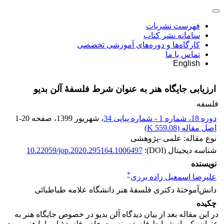
فهرست نشریات
سامانه نشر کتاب
کارگاه‌ها و دوره‌های آموزشی تخصصی
تماس با ما
English
ارزیابی جایگاه هنر به عنوان شرط فلسفۀ آلن بدیو
فلسفه
دوره 18، شماره 1 - شماره پیاپی 34
، شهریور 1399
، صفحه
1-20
اصل مقاله (
559.08 K
)
نوع مقاله: علمی -پژوهشی
شناسه دیجیتال (DOI):
10.22059/jop.2020.295164.1006497
نویسنده
*
علیرضا اسمعیل زاده برزی
دانش‌آموختۀ دکتری فلسفۀ هنر دانشگاه علامه طباطبائی
چکیده
در این مقاله بعد از بیان دیدگاه آلن بدیو در خصوص جایگاه هنر به
عنوان یکی از شرایط فلسفه، نسبت خاص فلسفۀ او را با هنر مورد