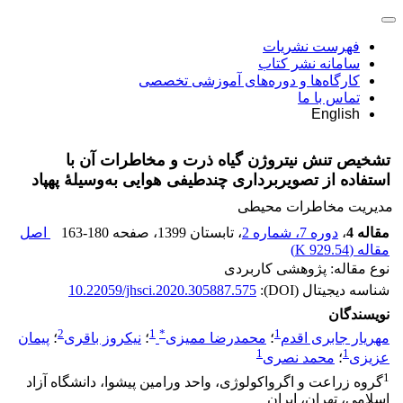
فهرست نشریات
سامانه نشر کتاب
کارگاه‌ها و دوره‌های آموزشی تخصصی
تماس با ما
English
تشخیص تنش نیتروژن گیاه ذرت و مخاطرات آن با
استفاده از تصویربرداری چندطیفی هوایی به‌وسیلۀ پهپاد
مدیریت مخاطرات محیطی
مقاله 4
،
دوره 7، شماره 2
، تابستان 1399
، صفحه
163-180
اصل
مقاله (
929.54 K
)
نوع مقاله: پژوهشی کاربردی
شناسه دیجیتال (DOI):
10.22059/jhsci.2020.305887.575
نویسندگان
2
1
*
1
مهریار جابری اقدم
؛
محمدرضا ممیزی
؛
نیکروز باقری
؛
پیمان
1
1
عزیزی
؛
محمد نصری
1
گروه زراعت و اگرواکولوژی، واحد ورامین پیشوا، دانشگاه آزاد
اسلامی، تهران، ایران