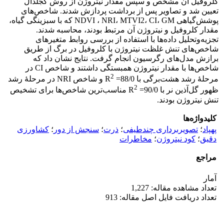
کلروفیل آن مشخص و سپس مقدار نیتروژن از روش کجلدال
تعیین شد و تصاویر پس از برداشت پردازش شدند. شاخص‌های
پوشش‌گیاهی NDVI ، NRI، MTVI2، CI، GM که با سبزینگی گیاه،
مقدار کلروفیل و نیتروژن آن مرتبط بودند، محاسبه شدند.
تجزیه‌و‌تحلیل داده‌ها با استفاده از بررسی روابط متغیرهای
شاخص‌های تنش غلظت نیتروژن با کلروفیل در برگ از طریق
برازش مدل‌های رگرسیون انجام گرفت. نتایج نشان داد که
شاخص‌ها با مقدار نیتروژن همبستگی داشتند و شاخص CI در
2
مرحلۀ رشد هشت‌برگی با 88/0= R
و شاخص NRI در مرحلۀ رشد
2
ظهور گل‌آذین نر با 90/0= R
مناسب‌ترین شاخص‌ها برای تشخیص
تنش نیتروژن بودند.
کلیدواژه‌ها
پهپاد
؛
تصویربرداری چندطیفی
؛
ذرت
؛
سنجش از دور
؛
کشاورزی
دقیق
؛
کود نیتروژن
؛
مخاطرات
مراجع
آمار
تعداد مشاهده مقاله: 1,227
تعداد دریافت فایل اصل مقاله: 913