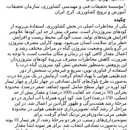
2
مؤسسۀ تحقیقات فنی و مهندسی کشاورزی، سازمان تحقیقات،
آموزش و ترویج کشاورزی. کرج. ایران
چکیده
یکی از مخاطرات اصلی در بخش کشاورزی، استفادۀ بی‌رویه از
کودهای نیتروژن‌دار است. مصرف بیش از حد این کودها علاوه‌بر
افزایش هزینه‌های تولید، سبب آلودگی محیط‌ زیست و افزایش
خطر برای سلامت انسان می‌شود. بهبود کارایی مصرف نیتروژن
در گرو پایش وضعیت نیتروژن گیاه در مراحل مختلف رشد و
اعمال مقدار کافی کود در زمان و مکان مناسب است. با توجه به
ضرورت کاهش مخاطرات مصرف بی‌رویۀ کودهای نیتروژن‌دار،
این پژوهش به‌منظور تشخیص تنش کود نیتروژن گیاه ذرت با
استفاده از فناوری نوین، سریع و غیرمخرب سنجش از دور
چندطیفی هوایی با پهپاد انجام گرفت. آزمایش در یک مزرعۀ ذرت
به‌صورت طرح بلوک‌های کامل تصادفی در چهار تکرار و چهار تیمار
کود اوره در چهار سطح شامل کمبود (شاهد، صفر درصد)، محدودۀ
بحرانی (50 درصد)، حد کفایت (100 درصد) و مقدار بیش از حد
(سمّی، 150 درصد) اجرا شد. کود اوره همراه با آب آبیاری در دو
مرحلۀ رشد هشت‌برگی و ظهور گل‌آذین نر اعمال شد. در این
مراحل از رشد گیاه، تصویربرداری چندطیفی هوایی در محدودۀ
طیفی مرئی-مادون‌قرمز نزدیک انجام گرفت. برای
نمونه‌برداری‌های زمینی، در هر دو مرحلۀ رشد، از هر تیمار 10 بوته
ذرت به‌صورت تصادفی انتخاب شد. برای هر نمونه ابتدا مقدار