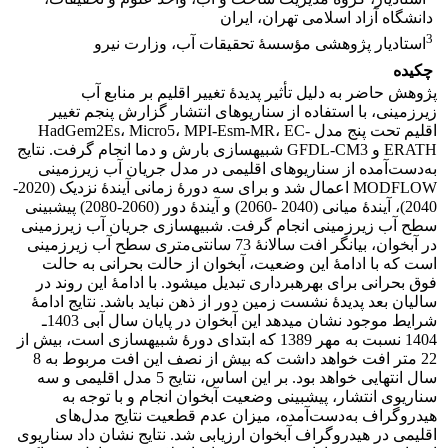
دانشگاه آزاد اسلامی تهران، ایران
3
استادیار پژوهشی مؤسسۀ تحقیقات آب، وزارت نیرو
چکیده
‌پژوهش حاضر به دلیل تأثیر پدیدۀ تغییر اقلیم بر منابع آب
زیرزمینی، با استفاده از سناریوهای انتشار گزارش پنجم تغییر
اقلیم تحت پنج مدل HadGem2Es، Micro5، MPI-Esm-MR، EC-
ERATH و GFDL-CM3 شبیه‏سازی بارش و دما انجام گرفت. نتایج
به‌دست‌آمده از سناریوهای اقلیمی در مدل جریان آب زیرزمینی
MODFLOW اعمال شد و برای سه دورۀ زمانی آیندۀ نزدیک (2020-
2040)، آیندۀ میانی (2040 -2060) و آیندۀ ‏دور (2060-2080‏) پیش‏بینی
سطح آب زیرزمینی انجام گرفت. شبیه‏سازی‏ جریان آب زیرزمینی
در آبخوان، بیانگر افت سالانۀ 73 سانتی‌متری سطح آب زیرزمینی
است که با ادامۀ این وضعیت، آبخوان از حالت بحرانی به حالت
فوق بحرانی برای بهره‎برداری تبدیل می‏شود. با ادامۀ این روند در
سالیان بعد پدیدۀ نشست زمین دور از ذهن نباید باشد. نتایج ادامۀ
شرایط موجود نشان می‏دهد این آبخوان در پایان سال آبی 1403ـ
1404 نسبت به مهر 1389 که ابتدای دورۀ شبیه‏سازی است، بیش از
22 متر افت خواهد داشت که بیش از نصف این افت مربوط به 8
سال انتهایی خواهد بود. بر این اساس، نتایج 5 مدل اقلیمی و سه
سناریوی انتشار، پیش‏بینی وضعیت آبخوان انجام و با توجه به
هیدروگراف به‌دست‌آمده، میزان عدم قطعیت نتایج مدل‌های
اقلیمی در هیدروگراف آبخوان ارزیابی شد. نتایج نشان داد سناریوی