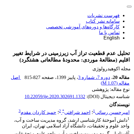
فهرست نشریات
سامانه نشر کتاب
کارگاه‌ها و دوره‌های آموزشی تخصصی
تماس با ما
English
تحلیل عدم قطعیت تراز آب زیرزمینی در شرایط تغییر
اقلیم (مطالعۀ موردی: محدودۀ مطالعاتی هشتگرد)
مجله اکوهیدرولوژی
مقاله 20
،
دوره 7، شماره 3
، پاییز 1399
، صفحه
815-827
اصل
مقاله (
1.07 M
)
نوع مقاله: پژوهشی
شناسه دیجیتال (DOI):
10.22059/ije.2020.302691.1332
نویسندگان
3
2
*
1
امیرحسین رسائی
؛
احمد شرافتی
؛
حمید کاردان مقدم
1
دانش‏ آموختۀ کارشناسی ارشد، گروه مدیریت ساخت و آب،
واحد علوم و تحقیقات، دانشگاه آزاد اسلامی تهران، ایران
2
استادیار، گروه مدیریت ساخت و آب، واحد علوم و تحقیقات،