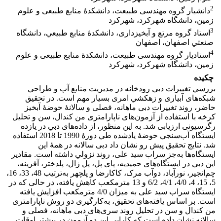
2
دانشیار گروه مهندسی طبیعت، دانشکدۀ منابع طبیعی و علوم
زمین، دانشگاه شهرکرد، شهرکرد
3
استاد گروه مرتع و آبخیزداری، ﺩﺍﻧﺸﮑﺪۀ ﻣﻨﺎﺑﻊ ﻃﺒﻴﻌﻲ، ﺩﺍﻧﺸﮕﺎﻩ
ﺻﻨﻌﺘﻲ ﺍﺻﻔﻬﺎﻥ، اصفهان
4
استادیار گروه مهندسی طبیعت، دانشکدۀ منابع طبیعی و علوم
زمین، دانشگاه شهرکرد، شهرکرد
چکیده
ﺑﺮرﺳﻲ ﺗﻐﻴﻴﺮات دﺑﻲ رودﺧﺎﻧﻪ در ﻣﺪﻳﺮﻳﺖ ﻣﻨﺎﺑﻊ آب و ﻃﺮاﺣﻲ
ﺷﺒﻜه‌های آﺑﻴﺎری و زﻫﻜﺸﻲ امری ﺑﺴﻴﺎر ﻣﻬﻢ اﺳﺖ. در ‌ﺗﺤﻘﻴﻖ
حاضر، روﻧﺪ ﺗﻐﻴﻴﺮات دبی ماهانه، فصلی و سالانۀ حوضۀ آبخیز
کرخه ﺑﺎ اﺳﺘﻔﺎده از آزﻣﻮن‌های ناپارامتری من کندال، سن و تحلیل
رگرسیونی ارزیابی شد. به اﻳﻦ ﻣﻨﻈﻮر، از داده‌های دﺑﻲ در یازده
اﻳﺴﺘﮕﺎه آب‌ﺳﻨﺠﻲ حوضۀ یادشده ﻃﻲ دورۀ 1990 تا 2018 استفاده
شد. نتایج تحقیق پیش رو نشان داد دبی ﺳﺎﻻﻧﻪ در همۀ این
ایستگاه‌ها به‌جز سراب سید علی، روﻧﺪ ﻧﺰوﻟﻲ داشته اﺳﺖ. ﻣﻘﺎدﻳﺮ
این دﺑﻲ در اﻳﺴﺘﮕﺎه‌های حمیدیه، پای پل، پل زال، پلدختر، آفرینه،
چم‌انجیر، نورآباد، دوآب مرک، کاکارضا و پلچهر به‌ترتیب 48، 33، 16،
5، 15، 4، 4/0، 4/1، 6/2 و 13 مترمکعب کاهش یافته، در حالی که در
ایستگاه سراب سید علی به میزان 4/0 مترمکعب افزایش یافته
است. بر اساس یافته‌های تحقیق، به‌کارگیری دو روش ناپارامتری
من کندال و سن در تحلیل روند سری‌های دبی ماهانه، فصلی و
سالانه نشان داده است که کارایی این دو آزمون در بیشتر اوقات