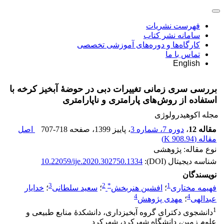
فهرست نشریات
سامانه نشر کتاب
کارگاه‌ها و دوره‌های آموزشی تخصصی
تماس با ما
English
بررسی سری زمانی تغییرات دبی در حوضۀ آبخیز کرخه با
استفاده از روش‌های پارامتری و ناپارامتری
مجله اکوهیدرولوژی
مقاله 12
،
دوره 7، شماره 3
، پاییز 1399
، صفحه
707-718
اصل
مقاله (
908.94 K
)
نوع مقاله: پژوهشی
شناسه دیجیتال (DOI):
10.22059/ije.2020.302750.1334
نویسندگان
3
2
*
1
فهیمه مختاری
؛
افشین هنربخش
؛
سعید سلطانی
؛
خدایار
4
4
عبدالهی
؛
مهدی پژوهش
1
دانشجوی دکترای گروه آبخیزداری، دانشکدۀ منابع طبیعی و
علوم زمین، دانشگاه شهرکرد، شهرکرد