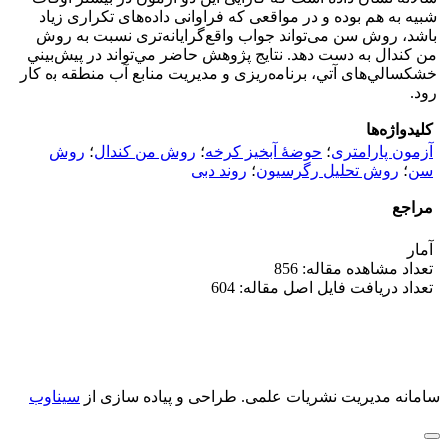
شبیه به هم بوده و در مواقعی که فراوانی داده‌های تکراری زیاد
باشد، روش سن می‌تواند جواب واقع‌گرایانه‌تری نسبت به روش
من کندال به دست دهد. ﻧﺘﺎﻳﺞ ﭘﮋوﻫﺶ حاضر ﻣﻲ‌تواند در ﭘﻴﺶﺑﻴﻨﻲ
ﺧﺸﻜﺴﺎﻟﻲﻫﺎی آﺗﻲ، ﺑﺮﻧﺎﻣه‌رﻳﺰی و ﻣﺪﻳﺮﻳﺖ ﻣﻨﺎﺑﻊ آب ﻣﻨﻄﻘﻪ ﺑه کار
رود.
کلیدواژه‌ها
آزمون پارامتری
؛
حوضۀ آبخیز کرخه
؛
روش من کندال
؛
روش
سن
؛
روش تحلیل رگرسیون
؛
روند دبی
مراجع
آمار
تعداد مشاهده مقاله: 856
تعداد دریافت فایل اصل مقاله: 604
سامانه مدیریت نشریات علمی.
طراحی و پیاده سازی از
سیناوب