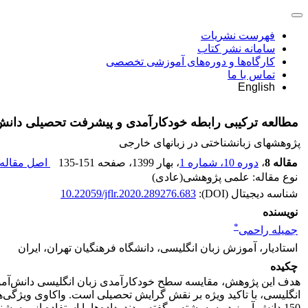
فهرست نشریات
سامانه نشر کتاب
کارگاه‌ها و دوره‌های آموزشی تخصصی
تماس با ما
English
مطالعه ترکیبی رابطه خودکارآمدی و پیشرفت تحصیلی دانش
پژوهشهای زبانشناختی در زبانهای خارجی
مقاله 8
،
دوره 10، شماره 1
، بهار 1399
، صفحه
135-151
اصل مقاله 
نوع مقاله: علمی پژوهشی(عادی)
شناسه دیجیتال (DOI):
10.22059/jflr.2020.289276.683
نویسنده
*
جمیله راحمی
استادیار، آموزش زبان انگلیسی، دانشگاه فرهنگیان تهران، ایران
چکیده
هدف این پژوهش، مقایسه سطح خود‌‌کارآمدی زبان انگلیسی دانش‌آموز
150 دانش آموز در سه‌رشته برگفته بودند. داده‌ها با استفاده از پ