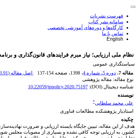
فهرست نشریات
سامانه نشر کتاب
کارگاه‌ها و دوره‌های آموزشی تخصصی
تماس با ما
English
نظام ملی ارزیابی؛ نیاز مبرم فرایندهای قانون‌گذاری و برنا
سیاستگذاری عمومی
مقاله 7
،
دوره 5، شماره 4
، 1398
، صفحه
137-154
اصل مقاله (
.91 K
نوع مقاله: مقاله پژوهشی
شناسه دیجیتال (DOI):
10.22059/jppolicy.2020.75197
نویسنده
*
علی محمد سلطانی
استادیار پژوهشکده مطالعات فناوری
چکیده
هدف از این مقاله، تبیین جایگاه بایسته ارزیابی و ضرورت نهادینه‌
کشور، به ارزیابی توجه کافی نشده و بسیاری از مصوبات مجلس شورای 
تحلیل تجربیات رسمی برخی کشورها از طریق مطالعه قوانین و اسناد 