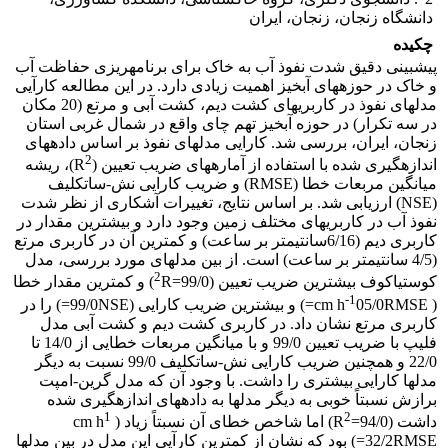
دانشگاه زنجان، زنجان، ایران
چکیده
پیش­بینی دقیق شدت نفوذ آب به خاک برای برنامه­ریزی حفاظت آب
و خاک در حوزه­های آبخیز اهمیت زیادی دارد. در این مطالعه کارآیی
مدل­های نفوذ در کاربری­های­ کشت دیم، کشت آبی و مرتع (20 مکان
در سه تکرار) در حوزه آبخیز تهم چای واقع در شمال غربی استان
زنجان، ایران، بررسی شد. کارایی مدل­های نفوذ بر اساس داده­های
2
اندازه­گیری شده با استفاده از آماره­های ضریب تعیین (R
)، ریشه
میانگین مربعات خطا (RMSE) و ضریب کارایی نش-ساتکلیف
(NSE) ارزیابی شد. بر اساس نتایج، تغییرات آشکاری از نظر شدت
نفوذ آب در کاربری­های مختلف زمین وجود دارد و بیش­ترین مقدار در
کاربری دیم (6/16سانتی­متر بر ساعت) و کمترین آن در کاربری مرتع
(4/5 سانتی­متر بر ساعت) است. از بین مدل­های مورد بررسی، مدل
2
کوستیاکوف بیشترین ضریب تعیین (99/0=
R) و کمترین مقدار خطا
-1
( cm h
05/0RMSE=) و بیش­ترین ضریب کارایی (99/0NSE=) را در
کاربری مرتع نشان داد. در کاربری کشت دیم و کشت آبی مدل
فلیپ با ضریب تعیین 99/0 و با میانگین مربعات خطایی از 14/0 تا
22/0 و همچنین ضریب کارایی نش-ساتکلیف 99/0 نسبت به دیگر
مد­ل­ها کارایی بیشتری را داشت. با وجود آن که مدل گرین-امپت
برازش نسبتاً خوبی به دیگر مدل­ها به داده­های اندازه­گیری شده
1
2
داشت (94/0=R
) اما شاخص خطای آن نسبتاً زیاد ( cm h
32/2RMSE=) بود که نشان از کم­ترین کارآیی این مدل در بین مدل­ها