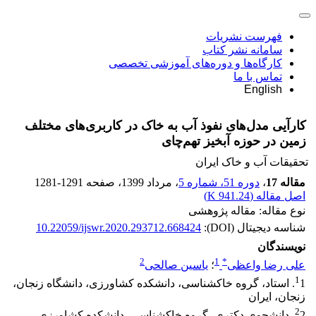
فهرست نشریات
سامانه نشر کتاب
کارگاه‌ها و دوره‌های آموزشی تخصصی
تماس با ما
English
کارآیی مدل‌های نفوذ آب به خاک در کاربری‌های مختلف
زمین در حوزه آبخیز تهم‌چای
تحقیقات آب و خاک ایران
مقاله 17
،
دوره 51، شماره 5
، مرداد 1399
، صفحه
1281-1291
اصل مقاله (
941.24 K
)
نوع مقاله: مقاله پژوهشی
شناسه دیجیتال (DOI):
10.22059/ijswr.2020.293712.668424
نویسندگان
2
1
*
علی رضا واعظی
؛
یاسین صالحی
1
1. استاد، گروه خاکشناسی، دانشکده کشاورزی، دانشگاه زنجان،
زنجان، ایران
2
2. دانشجوی دکتری، گروه خاکشناسی، دانشکده کشاورزی،