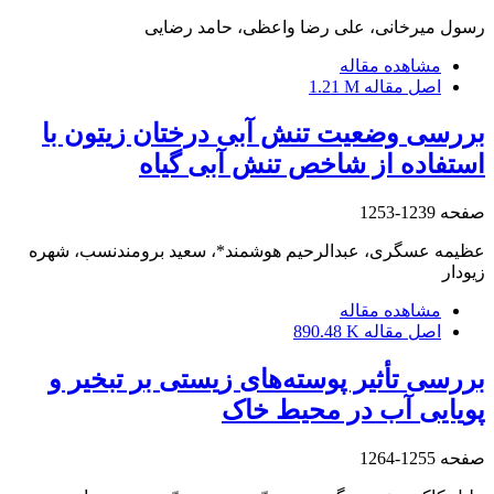
رسول میرخانی، علی رضا واعظی، حامد رضایی
مشاهده مقاله
اصل مقاله
1.21 M
بررسی وضعیت تنش آبی درختان زیتون با
استفاده از شاخص تنش آبی گیاه
صفحه
1239-1253
عظیمه عسگری، عبدالرحیم هوشمند*، سعید برومندنسب، شهره
زیودار
مشاهده مقاله
اصل مقاله
890.48 K
بررسی تأثیر پوسته‌های زیستی بر تبخیر و
پویایی آب در محیط خاک
صفحه
1255-1264