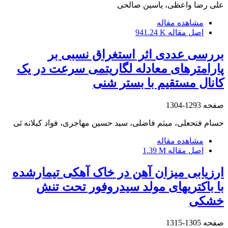
علی رضا واعظی، یاسین صالحی
مشاهده مقاله
اصل مقاله
941.24 K
بررسی عددی اثر استغراق نسبی بر
پارامترهای معادله لگاریتمی سرعت در یک
کانال مستقیم با بستر شنی
صفحه
1293-1304
حسام فتحعلی، میثم فاضلی، سید حسین مهاجری، فواد کیلانه ئی
مشاهده مقاله
اصل مقاله
1.39 M
ارزیابی میزان آهن در خاک‏ آهکی تیمارشده
با باکتری‎های مولد سیدروفور تحت تنش
خشکی
صفحه
1305-1315