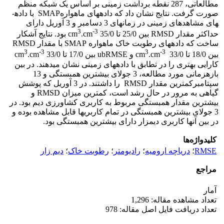
مطالعاتی، 287 نقطه برداشت زمینی بر اساس یک شبکه منظم
صورت گرفت. نتایج نشان داد که داده­های ماهوارهSMAP با داده­
های مشاهده­ای زمینی در زمان­های 3 دسامبر و 3 آوریل دارای
3
-3
حداکثر مقدار RMSD بین 25/0 تا cm
.cm
35/0 بود. نتایج آشکار
ساخت که داده­های رطوبت خاک ماهواره SMAP با مقدار RMSD
3
-3
3
-3
بین 18/0 تا cm
33/0 و ubRMSE بین 17/0 تا cm
.cm
33/0
.cm
کارایی بهتری را در تطابق با داده­های زمینی نشان می­دهند. در بین
بازه­زمانی مورد مطالعه، 3 جولای بیشترین همبستگی و 13
سپتامبرکمترین مقدار RMSD را داشتند. در 3 آوریل که پوشش
گیاهی به مرور در حال رشد است، کمترین میزان RMSD و
بیشترین مقدار همبستگی مربوط به کاربری کشاورزی دیم بود. در
3 جولای بیشترین همبستگی در تمام کاربری­ها قابل مشاهده بوده و
در بین آن­ها کاربری دیم­زار دارای بیشترین همبستگی بود.
کلیدواژه‌ها
RMSE
؛
دریاچه ارومیه
؛
رادیومتر
؛
رطوبت خاک
؛
دیم زار
مراجع
آمار
تعداد مشاهده مقاله: 1,296
تعداد دریافت فایل اصل مقاله: 978