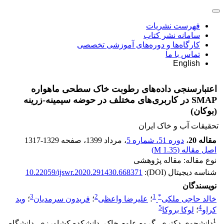
فهرست نشریات
سامانه نشر کتاب
کارگاه‌ها و دوره‌های آموزشی تخصصی
تماس با ما
English
اعتبارسنجی داده‌های رطوبت خاک سطحی ماهواره
SMAP در کاربری‌های مختلف در حوضه سیمینه-زرینه
(بوکان)
تحقیقات آب و خاک ایران
مقاله 20
،
دوره 51، شماره 5
، مرداد 1399
، صفحه
1317-1329
اصل مقاله (
1.35 M
)
نوع مقاله: مقاله پژوهشی
شناسه دیجیتال (DOI):
10.22059/ijswr.2020.291430.668371
نویسندگان
3
2
1
*
خالد حاجی ملکی
؛
علیرضا واعظی
؛
فریدون سرمدیان
؛
وید
5
4
کراو
؛
لوکا بروکا
1
دانشجوی دکتری، گروه علوم خاک، دانشکده کشاورزی، دانشگاه