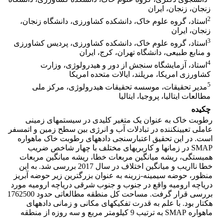
زنجان، زنجان، ایران
2
استاد، گروه علوم خاک، دانشکده کشاورزی، دانشگاه زنجان،
زنجان، ایران
3
استاد، گروه علوم خاک، دانشکده کشاورزی، پردیس کشاورزی
و منابع طبیعی، دانشگاه تهران، کرج، ایران
4
استاد، آزمایشگاه سنجش از دور و هیدرولوژی، وزارت
کشاورزی امریکا، مریلند، ایالات متحده امریکا
5
مدیر تحقیقات، موسسه تحقیقات هیدرولوژی، مرکز ملی
مطالعات ایتالیا، پروجیا، ایتالیا
چکیده
رطوبت خاک به عنوان یک متغیر کلیدی در سیستم­های زمینی
عاملی تعیین­کننده در تبادلات آب و انرژی بین سطح زمین و اتمسفر
است. در این تحقیق اعتبارسنجی داده­های رطوبت خاک ماهواره
SMAP در زمان­ها و کاربری­های مختلف با چهار شاخص ضریب
همبستگی، ریشه میانگین مربعات خطا، ریشه میانگین مربعات
خطا نااریب و میانگین اختلاف در سال 2017 بررسی شد. به این
منظور، حوضه سیمینه-زرینه به عنوان بزرگترین زیر حوضه آبریز
دریاچه ارومیه واقع در جنوب و جنوب شرقی دریاچه ارومیه مورد
بررسی قرار گرفت. مساحت کل منطقه مطالعاتی حدود 1762500
هکتار بود. با علم به قدرت تفکیک­های مکانی و زمانی داده­های
ماهواره SMAP به ترتیب 9 کیلومتر مربع و سه روزه از منطقه