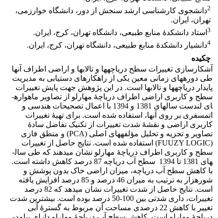
2
دانشجوی کارشناسی ارشد سنجش از دور، دانشگاه خوارزمی،
تهران، ایران.
3
استاد دانشکدۀ منابع طبیعی، دانشگاه تهران، کرج، ایران.
4
دانشیار دانشکدۀ منابع طبیعی، دانشگاه تهران، کرج، ایران.
چکیده
آشکارسازی تغییرات سطح دریاچه­ها و تالاب­ها و اراضی اطراف آن­ها
طی دوره­های زمانی معین یکی از راهکارهای دست­یابی به مدیریت
پایدار دریاچه­ها و تالاب­ها است. در این پژوهش جهت پایش تغییرات
سطح و کاربری اراضی اطراف دریاچۀ مهارلو از تصاویر ماهواره­
ای لندست سال­های 1381 و 1394 با اعمال تصحیحات هندسی و
اتمسفری بر روی آن­ها، استفاده شده است. برای تهیۀ تغییرات
کاربری اراضی و نقشۀ شدت تغییرات از تکنیک­ تفاضل سادۀ
تصاویر و تجزیه و تحلیل مؤلفه­های اصلی (PCA) و منطق فازی
(FUUZY LOGIC) استفاده شده است. نتایج حاصل از تغییرات
سطح و کاربری اطراف دریاچۀ مهارلو نشان می­دهند که طی سال­
های 1381 تا 1394 سطح آب دریاچه 87 درصد کاهش داشته است.
با کاهش سطح آب دریاچه، میزان اراضی خاک بدون پوشش و
شوره­زار به ترتیب به میران 46 درصد و 85 درصد افزایش یافته
است. نتایج حاصل از شدت تغییرات نشان می­دهد که 82 درصد
تغییرات، داری شدتی بین 100-50 درصد بوده است. بیشترین شدت
تغییر با کاهش 22 درصدی مساحت آن مربوط به گسترۀ آبی
دریاچۀ مهارلو است. کاهش سطح آب دریاچۀ مهارلو دارای پیامد­