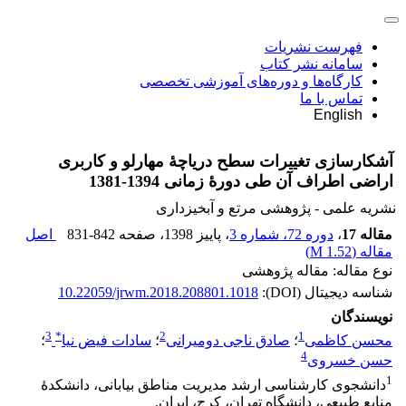
فهرست نشریات
سامانه نشر کتاب
کارگاه‌ها و دوره‌های آموزشی تخصصی
تماس با ما
English
آشکارسازی تغییرات سطح دریاچۀ مهارلو و کاربری
اراضی اطراف آن طی دورۀ زمانی 1394-1381
نشریه علمی - پژوهشی مرتع و آبخیزداری
مقاله 17
،
دوره 72، شماره 3
، پاییز 1398
، صفحه
831-842
اصل
مقاله (
1.52 M
)
نوع مقاله: مقاله پژوهشی
شناسه دیجیتال (DOI):
10.22059/jrwm.2018.208801.1018
نویسندگان
3
*
2
1
محسن کاظمی
؛
صادق ناجی دومیرانی
؛
سادات فیض نیا
؛
4
حسن خسروی
1
دانشجوی کارشناسی ارشد مدیریت مناطق بیابانی، دانشکدۀ
منابع طبیعی، دانشگاه تهران، کرج، ایران.