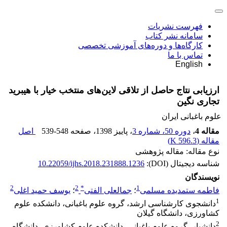
فهرست نشریات
سامانه نشر کتاب
کارگاه‌ها و دوره‌های آموزشی تخصصی
تماس با ما
English
ارزیابی نتاج حاصل از تلاقی لاین‌های منتخب خیار با هیبرید
تجاری نگین
علوم باغبانی ایران
مقاله 4
،
دوره 50، شماره 3
، پاییز 1398
، صفحه
539-548
اصل
مقاله (
596.3 K
)
نوع مقاله: مقاله پژوهشی
شناسه دیجیتال (DOI):
10.22059/ijhs.2018.231888.1236
نویسندگان
2
2
*
1
فاطمه ستمدیده مسلمی
؛
جمالعلی الفتی
؛
یوسف حمید اغلی
1
دانشجوی کارشناسی ارشد، گروه علوم باغبانی، دانشکده علوم
کشاورزی، دانشگاه گیلان
2
دانشیار، گروه علوم باغبانی، دانشکده علوم کشاورزی، دانشگاه