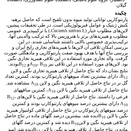
گیلان
چکیده
پارتنوکارپی توانایی تولید میوه بدون تلقیح است که حاصل بر­هم­
کنش ژنتیک و عوامل فیزیولوژیکی است. در طی تحقیقات پیشین،
لاین‌های مطلوب خیار (
L
Cucumis sativus
.
) با ترکیب­پذیری عمومی
مطلوب و هیبرید­های برتر با هتروزیس بالا که ترکیب والدینی آنها،
ترکیب‌پذیری خصوصی بالایی داشتند شناسایی شدند. در این
بررسی امکان تلاقی آن­ لاین‌ها با هیبرید­های تجاری رایج ایران و
بررسی نتاج آنها با هدف بهبود صفت پارتنوکارپی و ماده­گلی صورت
گرفت. والد تجاری مورد استفاده در این تلاقی هیبرید تجاری نگین
بود. لاین‌های مورد استفاده در این تلاقی نیز A
، B
و B
بودند.
12
10
10
نتایج نشان داد که نتاج حاصل از تلاقی هیبرید تجاری نگین و لاین
B
، دارای بیشترین تعداد میوه­های پارتنوکارپ بودند. کمترین تعداد
12
گل نر در نتاج حاصل از تلاقی هیبرید نگین و لاین A
مشاهده شد.
10
نتاج حاصل از تلاقی هیبرید نگین با لاین A
، کمترین ساقه­های
10
فرعی را داشتند. نتاج حاصل از تلاقی هیبرید نگین با لاین‌های B
،
12
A
دارای بیشترین درصد میوه­های پارتنوکارپ بودند و کمترین
10
درصد میوه­های پارتنوکارپ در نتاج حاصل از تلاقی کولتیوار هیبرید
نگین با لاین B
دیده شد
.
بیشترین درصد گل­های ماده در نتاج حاصل
10
از تلاقی هیبرید نگین و لاینB
دیده شد و کمترین درصد گل­های
10
ماده در نتاج حاصل از تلاقی هیبرید نگین با لاین B
دیده شد. امید
12